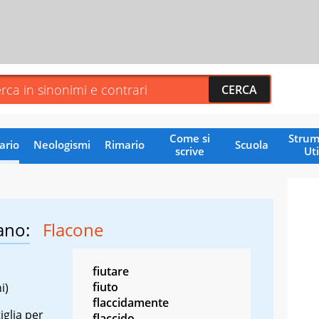
Come si
Strum
ario
Neologismi
Rimario
Scuola
scrive
Uti
ano:
Flacone
fiutare
fiuto
i)
flaccidamente
iglia per
flaccido