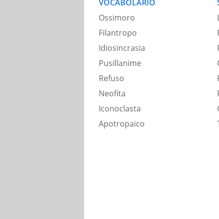
VOCABOLARIO
Ossimoro
Filantropo
Idiosincrasia
Pusillanime
Refuso
Neofita
Iconoclasta
Apotropaico