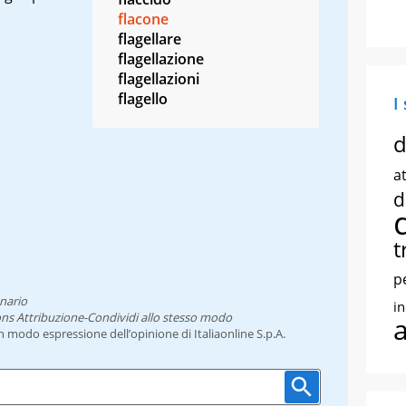
flacone
flagellare
flagellazione
flagellazioni
flagello
I
d
at
d
t
p
nario
i
ns Attribuzione-Condividi allo stesso modo
un modo espressione dell’opinione di Italiaonline S.p.A.