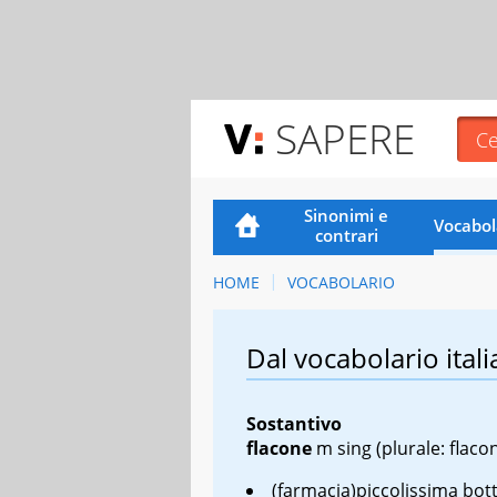
SAPERE
Sinonimi e
Vocabol
contrari
HOME
VOCABOLARIO
Dal vocabolario itali
Sostantivo
flacone
m sing
(plurale: flacon
(farmacia)piccolissima bott