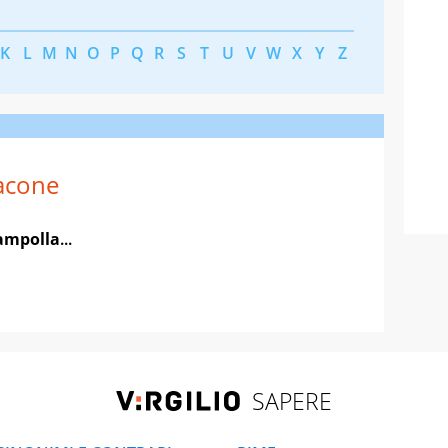
K
L
M
N
O
P
Q
R
S
T
U
V
W
X
Y
Z
acone
ampolla
...
SAPERE