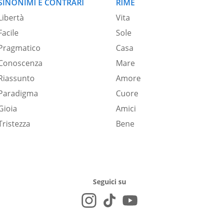
SINONIMI E CONTRARI
RIME
Libertà
Vita
Facile
Sole
Pragmatico
Casa
Conoscenza
Mare
Riassunto
Amore
Paradigma
Cuore
Gioia
Amici
Tristezza
Bene
Seguici su