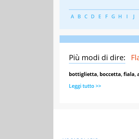
A
B
C
D
E
F
G
H
I
J
Più modi di dire:
Fl
bottiglietta
,
boccetta
,
fiala
,
Leggi tutto >>