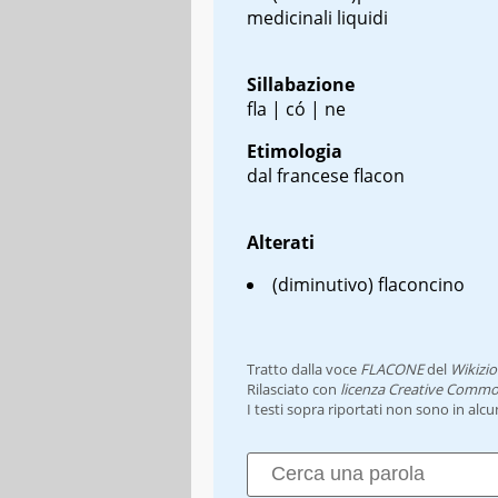
medicinali liquidi
Sillabazione
fla | có | ne
Etimologia
dal francese
flacon
Alterati
(diminutivo) flaconcino
Tratto dalla voce
FLACONE
del
Wikizio
Rilasciato con
licenza Creative Commo
I testi sopra riportati non sono in alc