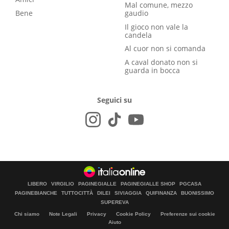
Mal comune, mezzo
Bene
gaudio
Il gioco non vale la
candela
Al cuor non si comanda
A caval donato non si
guarda in bocca
Seguici su
LIBERO
VIRGILIO
PAGINEGIALLE
PAGINEGIALLE SHOP
PGCASA
PAGINEBIANCHE
TUTTOCITTÀ
DILEI
SIVIAGGIA
QUIFINANZA
BUONISSIMO
SUPEREVA
Chi siamo
Note Legali
Privacy
Cookie Policy
Preferenze sui cookie
Aiuto