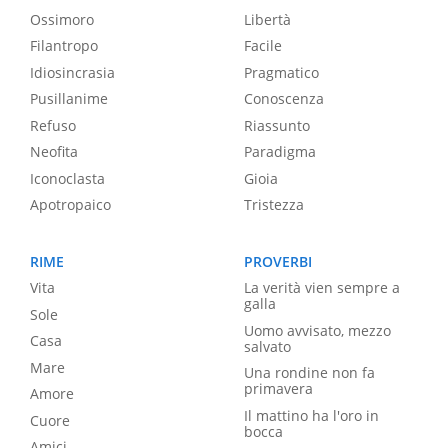
Ossimoro
Libertà
Filantropo
Facile
Idiosincrasia
Pragmatico
Pusillanime
Conoscenza
Refuso
Riassunto
Neofita
Paradigma
Iconoclasta
Gioia
Apotropaico
Tristezza
RIME
PROVERBI
Vita
La verità vien sempre a
galla
Sole
Uomo avvisato, mezzo
Casa
salvato
Mare
Una rondine non fa
primavera
Amore
Il mattino ha l'oro in
Cuore
bocca
Amici