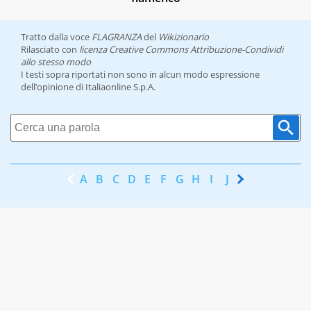
Tratto dalla voce
FLAGRANZA
del
Wikizionario
Rilasciato con
licenza Creative Commons Attribuzione-Condividi
allo stesso modo
I testi sopra riportati non sono in alcun modo espressione
dell’opinione di Italiaonline S.p.A.
A
B
C
D
E
F
G
H
I
J
K
L
M
N