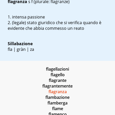
flagranza
s
f
(plurale: flagranze)
intensa passione
(legale) stato giuridico che si verifica quando è
evidente che abbia commesso un reato
Sillabazione
fla | gràn | za
flagellazioni
flagello
flagrante
flagrantemente
flagranza
flambazione
flamberga
flame
flamenco