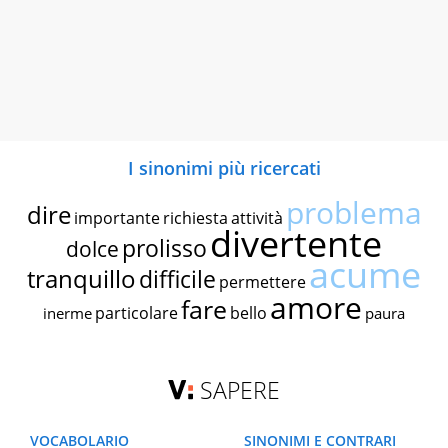
I sinonimi più ricercati
problema
dire
importante
richiesta
attività
divertente
prolisso
dolce
acume
tranquillo
difficile
permettere
amore
fare
particolare
bello
inerme
paura
SAPERE
VOCABOLARIO
SINONIMI E CONTRARI