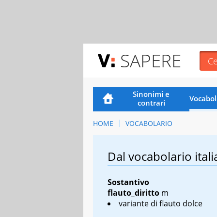
SAPERE
Sinonimi e
Vocabol
contrari
HOME
VOCABOLARIO
Dal vocabolario itali
Sostantivo
flauto_diritto
m
variante di flauto dolce