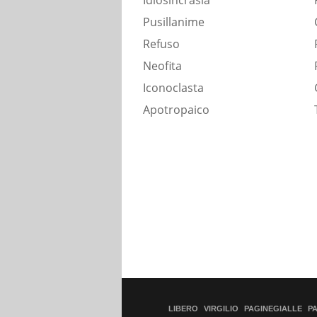
Idiosincrasia
Pusillanime
Refuso
Neofita
Iconoclasta
Apotropaico
LIBERO
VIRGILIO
PAGINEGIALLE
P