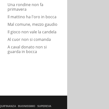
Una rondine non fa
primavera
Il mattino ha l'oro in bocca
Mal comune, mezzo gaudio
Il gioco non vale la candela
Al cuor non si comanda
A caval donato non si
guarda in bocca
QUIFINANZA
BUONISSIMO
SUPEREVA