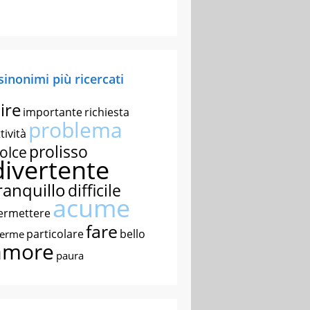
 sinonimi più ricercati
ire
importante
richiesta
problema
tività
prolisso
olce
divertente
ranquillo
difficile
acume
ermettere
fare
particolare
bello
nerme
amore
paura