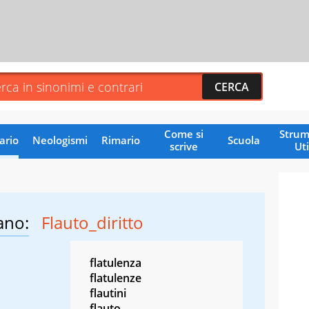
Come si
Strum
ario
Neologismi
Rimario
Scuola
scrive
Uti
ano:
Flauto_diritto
flatulenza
flatulenze
flautini
flauto