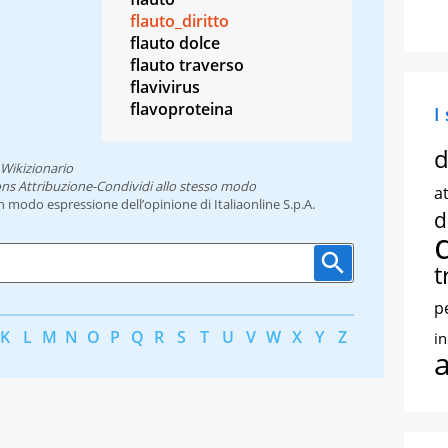
flauto_diritto
flauto dolce
flauto traverso
flavivirus
flavoproteina
I
d
Wikizionario
ns Attribuzione-Condividi allo stesso modo
at
un modo espressione dell’opinione di Italiaonline S.p.A.
d
t
p
K
L
M
N
O
P
Q
R
S
T
U
V
W
X
Y
Z
i