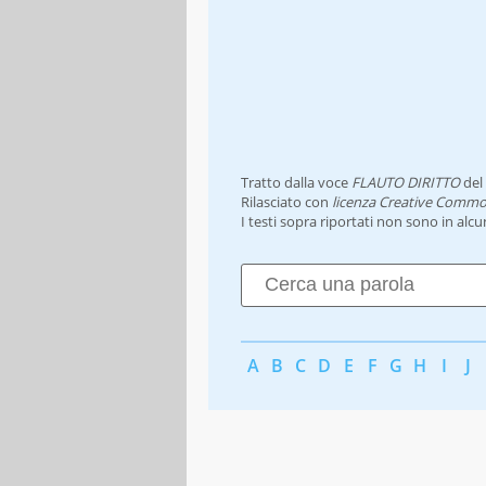
Tratto dalla voce
FLAUTO DIRITTO
del
Rilasciato con
licenza Creative Commo
I testi sopra riportati non sono in alc
A
B
C
D
E
F
G
H
I
J