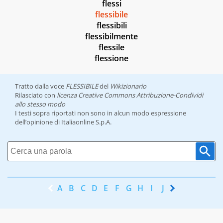
flessi
flessibile
flessibili
flessibilmente
flessile
flessione
Tratto dalla voce
FLESSIBILE
del
Wikizionario
Rilasciato con
licenza Creative Commons Attribuzione-Condividi
allo stesso modo
I testi sopra riportati non sono in alcun modo espressione
dell’opinione di Italiaonline S.p.A.
A
B
C
D
E
F
G
H
I
J
K
L
M
N