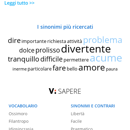
Leggi tutto >>
I sinonimi più ricercati
problema
dire
importante
richiesta
attività
divertente
prolisso
dolce
acume
tranquillo
difficile
permettere
amore
fare
particolare
bello
inerme
paura
SAPERE
VOCABOLARIO
SINONIMI E CONTRARI
Ossimoro
Libertà
Filantropo
Facile
Idiosincrasia
Pragmatico