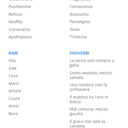
Pusillanime
Conoscenza
Refuso
Riassunto
Neofita
Paradigma
Iconoclasta
Gioia
Apotropaico
Tristezza
RIME
PROVERBI
Vita
La verità vien sempre a
galla
Sole
Uomo avvisato, mezzo
Casa
salvato
Mare
Una rondine non fa
primavera
Amore
Il mattino ha l'oro in
Cuore
bocca
Amici
Mal comune, mezzo
Bene
gaudio
Il gioco non vale la
candela