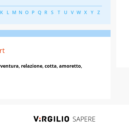
K
L
M
N
O
P
Q
R
S
T
U
V
W
X
Y
Z
rt
vventura
,
relazione
,
cotta
,
amoretto
,
SAPERE