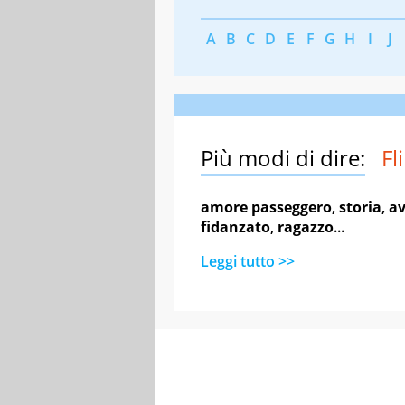
A
B
C
D
E
F
G
H
I
J
Più modi di dire:
Fli
amore passeggero
,
storia
,
a
fidanzato
,
ragazzo
...
Leggi tutto >>