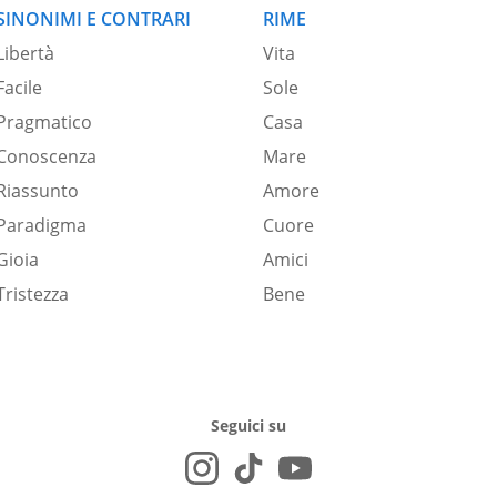
SINONIMI E CONTRARI
RIME
Libertà
Vita
Facile
Sole
Pragmatico
Casa
Conoscenza
Mare
Riassunto
Amore
Paradigma
Cuore
Gioia
Amici
Tristezza
Bene
Seguici su