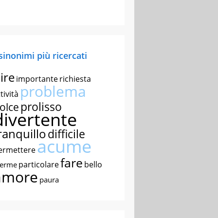
 sinonimi più ricercati
ire
importante
richiesta
problema
tività
prolisso
olce
divertente
ranquillo
difficile
acume
ermettere
fare
particolare
bello
nerme
amore
paura