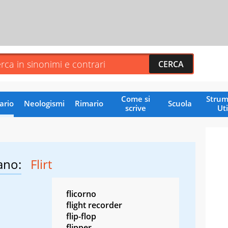
Come si
Strum
ario
Neologismi
Rimario
Scuola
scrive
Uti
ano:
Flirt
flicorno
flight recorder
flip-flop
flipper