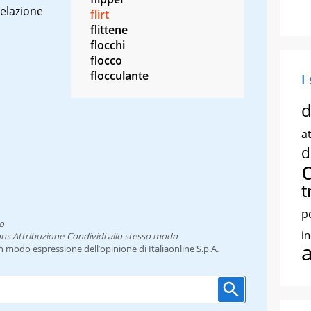
relazione
flirt
flittene
flocchi
flocco
flocculante
I
d
at
d
t
p
o
i
ns Attribuzione-Condividi allo stesso modo
un modo espressione dell’opinione di Italiaonline S.p.A.