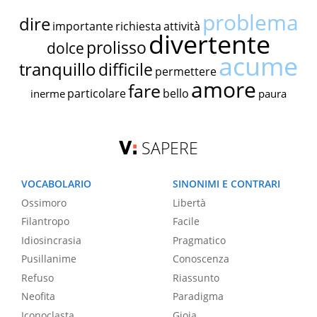
problema
dire
importante
richiesta
attività
divertente
prolisso
dolce
acume
tranquillo
difficile
permettere
amore
fare
particolare
bello
inerme
paura
SAPERE
VOCABOLARIO
SINONIMI E CONTRARI
Ossimoro
Libertà
Filantropo
Facile
Idiosincrasia
Pragmatico
Pusillanime
Conoscenza
Refuso
Riassunto
Neofita
Paradigma
Iconoclasta
Gioia