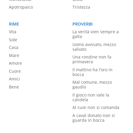
Apotropaico
Tristezza
RIME
PROVERBI
Vita
La verità vien sempre a
galla
Sole
Uomo avvisato, mezzo
Casa
salvato
Mare
Una rondine non fa
primavera
Amore
Il mattino ha l'oro in
Cuore
bocca
Amici
Mal comune, mezzo
Bene
gaudio
Il gioco non vale la
candela
Al cuor non si comanda
A caval donato non si
guarda in bocca