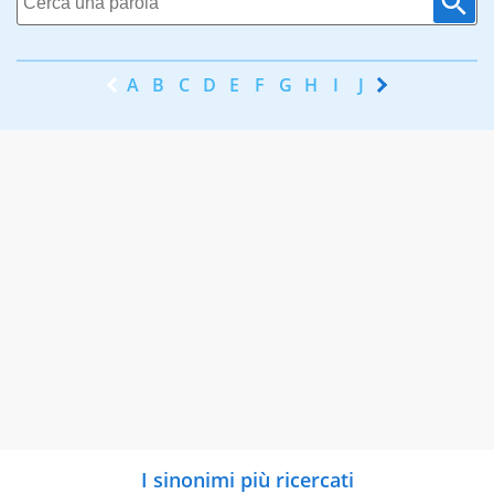
A
B
C
D
E
F
G
H
I
J
K
L
M
N
I sinonimi più ricercati