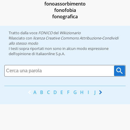
fonoassorbimento
fonofobia
fonografica
Tratto dalla voce
FONICO
del
Wikizionario
Rilasciato con
licenza Creative Commons Attribuzione-Condividi
allo stesso modo
I testi sopra riportati non sono in alcun modo espressione
dell’opinione di Italiaonline S.p.A.
A
B
C
D
E
F
G
H
I
J
K
L
M
N