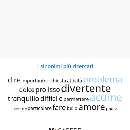
I sinonimi più ricercati
problema
dire
importante
richiesta
attività
divertente
prolisso
dolce
acume
tranquillo
difficile
permettere
amore
fare
particolare
bello
inerme
paura