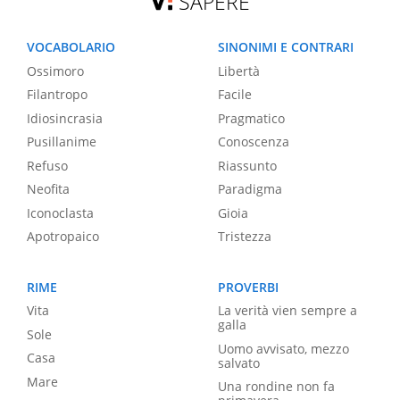
SAPERE
VOCABOLARIO
SINONIMI E CONTRARI
Ossimoro
Libertà
Filantropo
Facile
Idiosincrasia
Pragmatico
Pusillanime
Conoscenza
Refuso
Riassunto
Neofita
Paradigma
Iconoclasta
Gioia
Apotropaico
Tristezza
RIME
PROVERBI
Vita
La verità vien sempre a
galla
Sole
Uomo avvisato, mezzo
Casa
salvato
Mare
Una rondine non fa