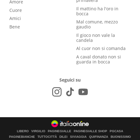
primavera
Amore
Il mattino ha l'oro in
Cuore
bocca
Amici
Mal comune, mezzo
Bene
gaudio
Il gioco non vale la
candela
Al cuor non si comanda
A caval donato non si
guarda in bocca
Seguici su
LIBERO
VIRGILIO
PAGINEGIALLE
PAGINEGIALLE SHOP
PGCASA
PAGINEBIANCHE
TUTTOCITTÀ
DILEI
SIVIAGGIA
QUIFINANZA
BUONISSIMO