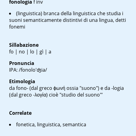
fonologia
f inv
(linguistica) branca della linguistica che studia i
suoni semanticamente distintivi di una lingua, detti
fonemi
Sillabazione
fo | no | lo | gì | a
Pronuncia
IPA: /fonolo'ʤia/
Etimologia
da fono- (dal greco
ϕωνή
ossia "suono") e da -logia
(dal greco
-λογία
) cioè "studio del suono"'
Correlate
fonetica, linguistica, semantica