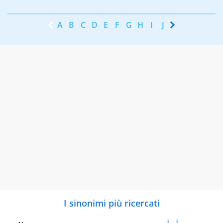
A
B
C
D
E
F
G
H
I
J
K
L
M
N
I sinonimi più ricercati