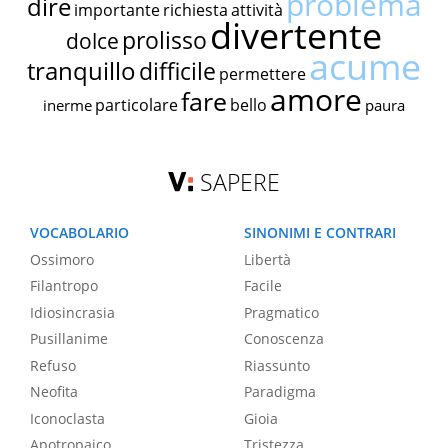
problema
dire
importante
richiesta
attività
divertente
prolisso
dolce
acume
tranquillo
difficile
permettere
amore
fare
particolare
bello
inerme
paura
SAPERE
VOCABOLARIO
SINONIMI E CONTRARI
Ossimoro
Libertà
Filantropo
Facile
Idiosincrasia
Pragmatico
Pusillanime
Conoscenza
Refuso
Riassunto
Neofita
Paradigma
Iconoclasta
Gioia
Apotropaico
Tristezza