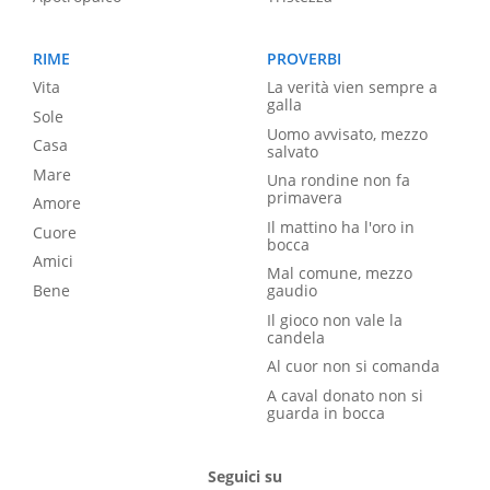
RIME
PROVERBI
Vita
La verità vien sempre a
galla
Sole
Uomo avvisato, mezzo
Casa
salvato
Mare
Una rondine non fa
primavera
Amore
Il mattino ha l'oro in
Cuore
bocca
Amici
Mal comune, mezzo
Bene
gaudio
Il gioco non vale la
candela
Al cuor non si comanda
A caval donato non si
guarda in bocca
Seguici su