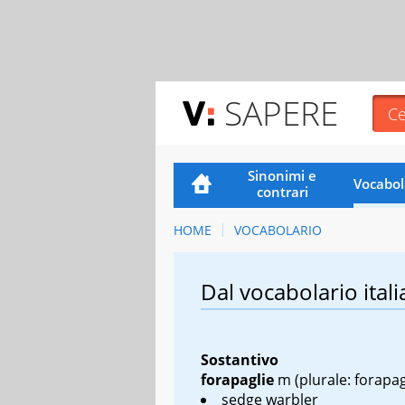
SAPERE
Sinonimi e
Vocabol
contrari
HOME
VOCABOLARIO
Dal vocabolario itali
Sostantivo
forapaglie
m
(plurale: forapag
sedge warbler