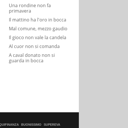
Una rondine non fa
primavera
Il mattino ha l'oro in bocca
Mal comune, mezzo gaudio
Il gioco non vale la candela
Al cuor non si comanda
A caval donato non si
guarda in bocca
QUIFINANZA
BUONISSIMO
SUPEREVA