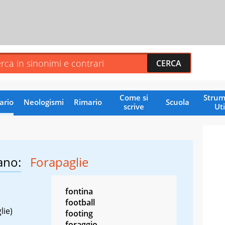
Come si
Strum
ario
Neologismi
Rimario
Scuola
scrive
Uti
ano:
Forapaglie
fontina
football
lie)
footing
foraggio