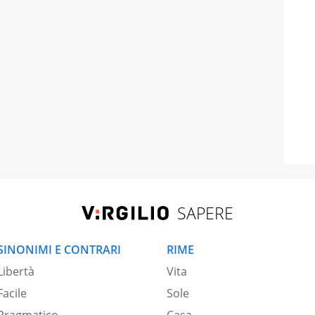
SAPERE
SINONIMI E CONTRARI
RIME
Libertà
Vita
Facile
Sole