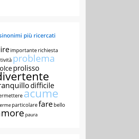
 sinonimi più ricercati
ire
importante
richiesta
problema
tività
prolisso
olce
divertente
ranquillo
difficile
acume
ermettere
fare
particolare
bello
nerme
amore
paura