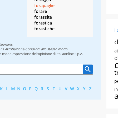
forapaglie
forare
forassite
forastica
forastiche
I
d
izionario
ns Attribuzione-Condividi allo stesso modo
at
un modo espressione dell’opinione di Italiaonline S.p.A.
d
t
p
K
L
M
N
O
P
Q
R
S
T
U
V
W
X
Y
Z
i