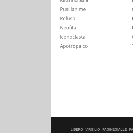
Idiosincrasia
Pusillanime
Refuso
Neofita
Iconoclasta
Apotropaico
LIBERO
VIRGILIO
PAGINEGIALLE
P