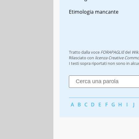
Etimologia mancante
Tratto dalla voce
FORAPAGLIE
del
Wik
Rilasciato con
licenza Creative Commo
I testi sopra riportati non sono in alc
A
B
C
D
E
F
G
H
I
J