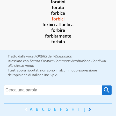
foratini
forato
forbice
forbici
forbici all'antica
forbire
forbitamente
forbito
Tratto dalla voce
FORBICI
del
Wikizionario
Rilasciato con
licenza Creative Commons Attribuzione-Condividi
allo stesso modo
I testi sopra riportati non sono in alcun modo espressione
dell’opinione di Italiaonline S.p.A.
A
B
C
D
E
F
G
H
I
J
K
L
M
N