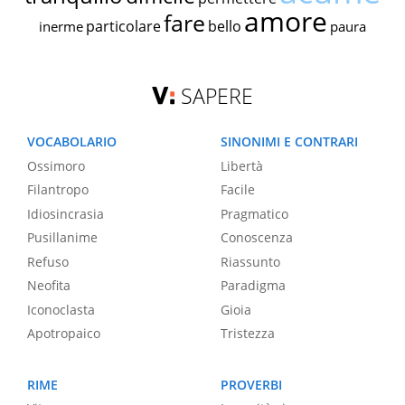
amore
fare
particolare
bello
inerme
paura
SAPERE
VOCABOLARIO
SINONIMI E CONTRARI
Ossimoro
Libertà
Filantropo
Facile
Idiosincrasia
Pragmatico
Pusillanime
Conoscenza
Refuso
Riassunto
Neofita
Paradigma
Iconoclasta
Gioia
Apotropaico
Tristezza
RIME
PROVERBI