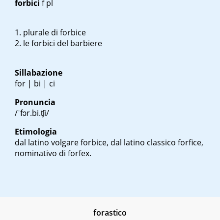
forbici
f pl
plurale di forbice
le forbici del barbiere
Sillabazione
for | bi | ci
Pronuncia
/ˈfɔr.bi.ʧi/
Etimologia
dal latino volgare forbice, dal latino classico
forfice
,
nominativo di forfex.
forastico