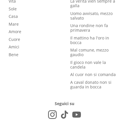
Vita
La verità vien sempre a
galla
Sole
Uomo avvisato, mezzo
Casa
salvato
Mare
Una rondine non fa
primavera
Amore
Il mattino ha l'oro in
Cuore
bocca
Amici
Mal comune, mezzo
Bene
gaudio
Il gioco non vale la
candela
Al cuor non si comanda
A caval donato non si
guarda in bocca
Seguici su