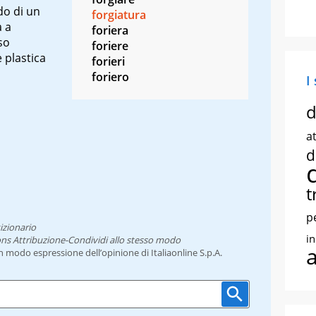
do di un
forgiatura
a a
foriera
so
foriere
 plastica
forieri
foriero
I
d
at
d
t
p
izionario
i
ns Attribuzione-Condividi allo stesso modo
un modo espressione dell’opinione di Italiaonline S.p.A.