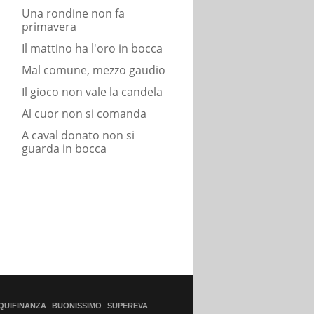
Una rondine non fa
primavera
Il mattino ha l'oro in bocca
Mal comune, mezzo gaudio
Il gioco non vale la candela
Al cuor non si comanda
A caval donato non si
guarda in bocca
QUIFINANZA
BUONISSIMO
SUPEREVA