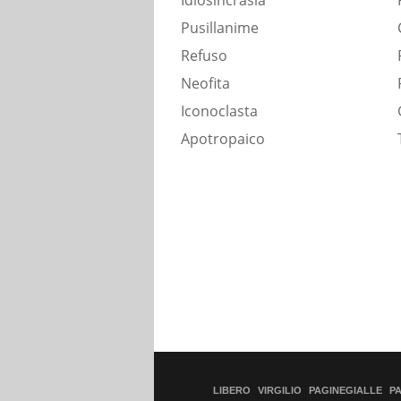
Idiosincrasia
Pusillanime
Refuso
Neofita
Iconoclasta
Apotropaico
LIBERO
VIRGILIO
PAGINEGIALLE
P