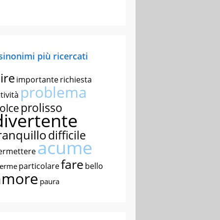
 sinonimi più ricercati
ire
importante
richiesta
problema
tività
prolisso
olce
divertente
ranquillo
difficile
acume
ermettere
fare
particolare
bello
nerme
amore
paura