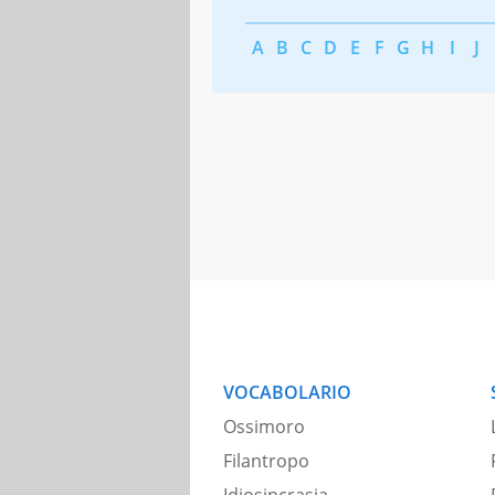
A
B
C
D
E
F
G
H
I
J
VOCABOLARIO
Ossimoro
Filantropo