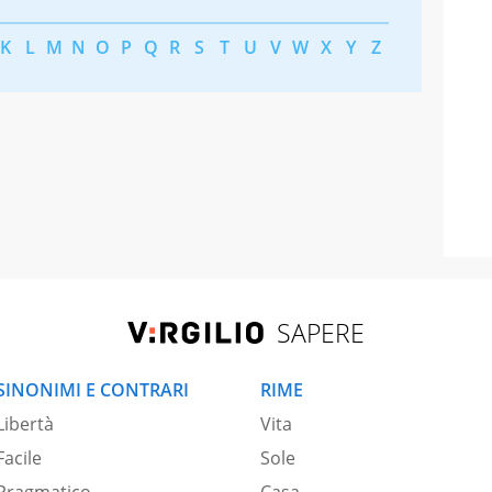
K
L
M
N
O
P
Q
R
S
T
U
V
W
X
Y
Z
SAPERE
SINONIMI E CONTRARI
RIME
Libertà
Vita
Facile
Sole