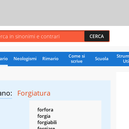
Come si
Strum
ario
Neologismi
Rimario
Scuola
scrive
Uti
ano:
Forgiatura
forfora
forgia
forgiabili
forgiare