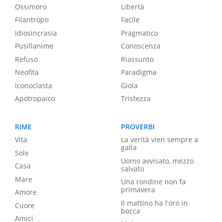
Ossimoro
Libertà
Filantropo
Facile
Idiosincrasia
Pragmatico
Pusillanime
Conoscenza
Refuso
Riassunto
Neofita
Paradigma
Iconoclasta
Gioia
Apotropaico
Tristezza
RIME
PROVERBI
Vita
La verità vien sempre a
galla
Sole
Uomo avvisato, mezzo
Casa
salvato
Mare
Una rondine non fa
primavera
Amore
Il mattino ha l'oro in
Cuore
bocca
Amici