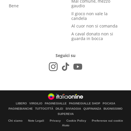
Mal comune, mezzo
Bene
gaudio
Il gioco non vale la
candela
Al cuor non si comanda
A caval donato non si
guarda in bocca
Seguici su
LIBERO
VIRGILIO
PAGINEGIALLE
PAGINEGIALLE SHOP
PGCASA
PAGINEBIANCHE
TUTTOCITTÀ
DILEI
SIVIAGGIA
QUIFINANZA
BUONISSIMO
SUPEREVA
Chi siamo
Note Legali
Privacy
Cookie Policy
Preferenze sui cookie
Aiuto