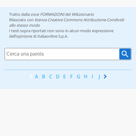
Tratto dalla voce
FORMAZIONI
del
Wikizionario
Rilasciato con
licenza Creative Commons Attribuzione-Condividi
allo stesso modo
I testi sopra riportati non sono in alcun modo espressione
dell’opinione di Italiaonline S.p.A.
A
B
C
D
E
F
G
H
I
J
K
L
M
N