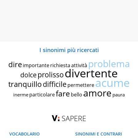
I sinonimi più ricercati
problema
dire
importante
richiesta
attività
divertente
prolisso
dolce
acume
tranquillo
difficile
permettere
amore
fare
particolare
bello
inerme
paura
SAPERE
VOCABOLARIO
SINONIMI E CONTRARI