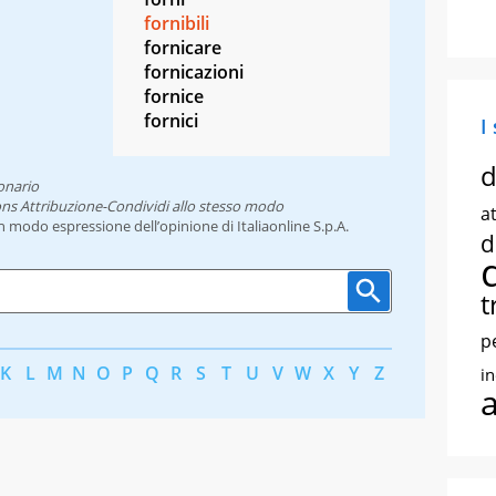
fornibili
fornicare
fornicazioni
fornice
fornici
I
d
onario
ns Attribuzione-Condividi allo stesso modo
at
un modo espressione dell’opinione di Italiaonline S.p.A.
d
t
p
K
L
M
N
O
P
Q
R
S
T
U
V
W
X
Y
Z
i