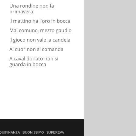
Una rondine non fa
primavera
Il mattino ha l'oro in bocca
Mal comune, mezzo gaudio
Il gioco non vale la candela
Al cuor non si comanda
A caval donato non si
guarda in bocca
QUIFINANZA
BUONISSIMO
SUPEREVA