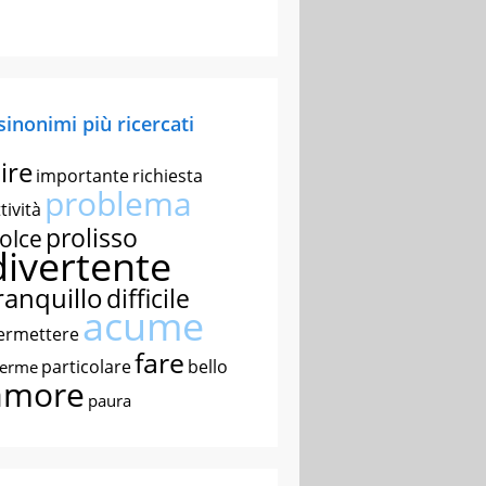
 sinonimi più ricercati
ire
importante
richiesta
problema
tività
prolisso
olce
divertente
ranquillo
difficile
acume
ermettere
fare
particolare
bello
nerme
amore
paura