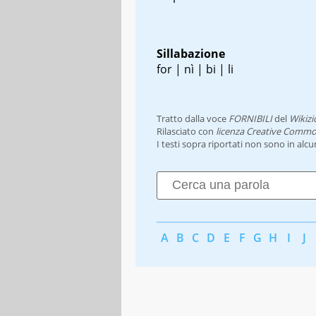
Sillabazione
for | nì | bi | li
Tratto dalla voce
FORNIBILI
del
Wikizi
Rilasciato con
licenza Creative Commo
I testi sopra riportati non sono in alc
A
B
C
D
E
F
G
H
I
J