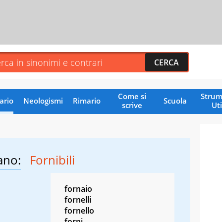
Come si
Strum
ario
Neologismi
Rimario
Scuola
scrive
Uti
ano:
Fornibili
fornaio
fornelli
fornello
forni