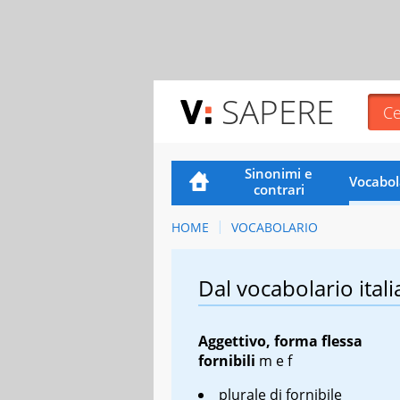
SAPERE
Sinonimi e
Vocabol
contrari
HOME
VOCABOLARIO
Dal vocabolario itali
Aggettivo, forma flessa
fornibili
m
e
f
plurale di fornibile