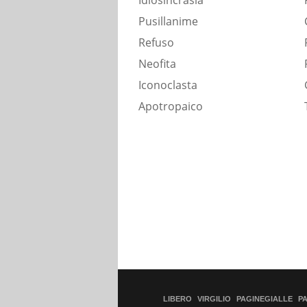
Idiosincrasia
Pusillanime
Refuso
Neofita
Iconoclasta
Apotropaico
LIBERO
VIRGILIO
PAGINEGIALLE
P