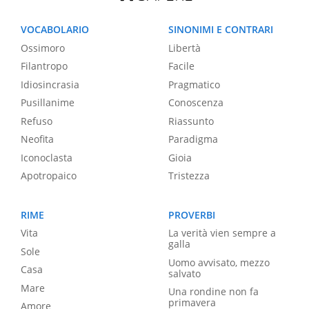
VOCABOLARIO
SINONIMI E CONTRARI
Ossimoro
Libertà
Filantropo
Facile
Idiosincrasia
Pragmatico
Pusillanime
Conoscenza
Refuso
Riassunto
Neofita
Paradigma
Iconoclasta
Gioia
Apotropaico
Tristezza
RIME
PROVERBI
Vita
La verità vien sempre a
galla
Sole
Uomo avvisato, mezzo
Casa
salvato
Mare
Una rondine non fa
primavera
Amore