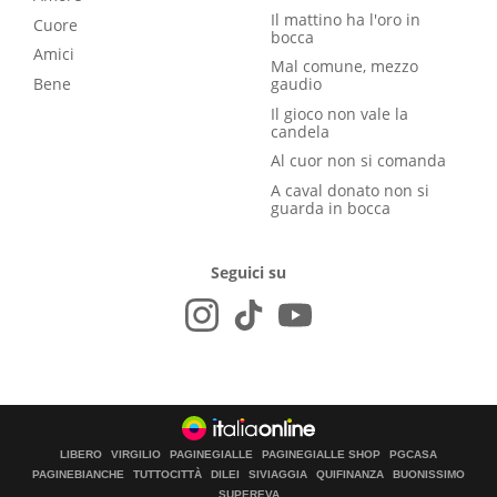
Il mattino ha l'oro in
Cuore
bocca
Amici
Mal comune, mezzo
Bene
gaudio
Il gioco non vale la
candela
Al cuor non si comanda
A caval donato non si
guarda in bocca
Seguici su
LIBERO
VIRGILIO
PAGINEGIALLE
PAGINEGIALLE SHOP
PGCASA
PAGINEBIANCHE
TUTTOCITTÀ
DILEI
SIVIAGGIA
QUIFINANZA
BUONISSIMO
SUPEREVA