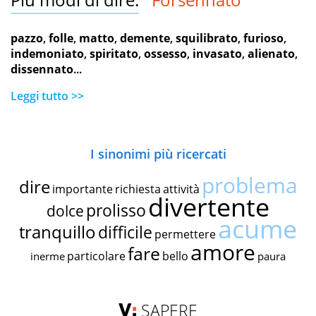
pazzo
,
folle
,
matto
,
demente
,
squilibrato
,
furioso
,
indemoniato
,
spiritato
,
ossesso
,
invasato
,
alienato
,
dissennato
...
Leggi tutto >>
I sinonimi più ricercati
problema
dire
importante
richiesta
attività
divertente
prolisso
dolce
acume
tranquillo
difficile
permettere
amore
fare
particolare
bello
inerme
paura
SAPERE