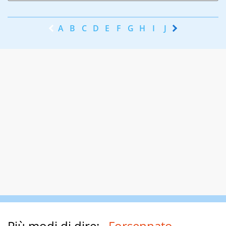
A
B
C
D
E
F
G
H
I
J
K
L
M
N
Più modi di dire:
Forsennato