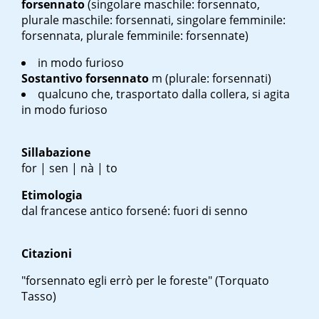
forsennato
(singolare maschile: forsennato,
plurale maschile: forsennati, singolare femminile:
forsennata, plurale femminile: forsennate)
in modo furioso
Sostantivo
forsennato
m
(plurale: forsennati)
qualcuno che, trasportato dalla collera, si agita
in modo furioso
Sillabazione
for | sen | nà | to
Etimologia
dal francese antico
forsené
: fuori di senno
Citazioni
"forsennato egli errò per le foreste" (Torquato
Tasso)