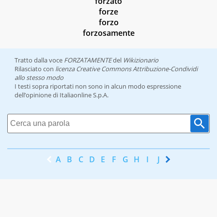
forzato
forze
forzo
forzosamente
Tratto dalla voce
FORZATAMENTE
del
Wikizionario
Rilasciato con
licenza Creative Commons Attribuzione-Condividi
allo stesso modo
I testi sopra riportati non sono in alcun modo espressione
dell’opinione di Italiaonline S.p.A.
A
B
C
D
E
F
G
H
I
J
K
L
M
N