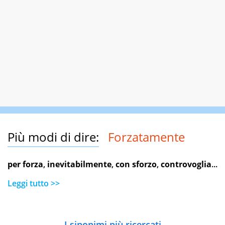
Più modi di dire:
Forzatamente
per forza
,
inevitabilmente
,
con sforzo
,
controvoglia
...
Leggi tutto >>
I sinonimi più ricercati