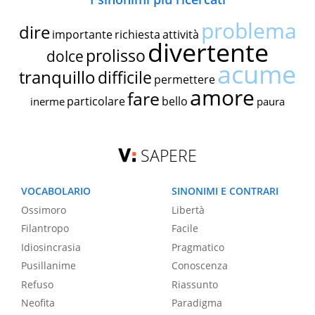
problema
dire
importante
richiesta
attività
divertente
prolisso
dolce
acume
tranquillo
difficile
permettere
amore
fare
particolare
bello
inerme
paura
SAPERE
VOCABOLARIO
SINONIMI E CONTRARI
Ossimoro
Libertà
Filantropo
Facile
Idiosincrasia
Pragmatico
Pusillanime
Conoscenza
Refuso
Riassunto
Neofita
Paradigma