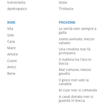
Iconoclasta
Gioia
Apotropaico
Tristezza
RIME
PROVERBI
Vita
La verità vien sempre a
galla
Sole
Uomo avvisato, mezzo
Casa
salvato
Mare
Una rondine non fa
primavera
Amore
Il mattino ha l'oro in
Cuore
bocca
Amici
Mal comune, mezzo
Bene
gaudio
Il gioco non vale la
candela
Al cuor non si comanda
A caval donato non si
guarda in bocca