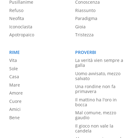
Pusillanime
Conoscenza
Refuso
Riassunto
Neofita
Paradigma
Iconoclasta
Gioia
Apotropaico
Tristezza
RIME
PROVERBI
Vita
La verità vien sempre a
galla
Sole
Uomo avvisato, mezzo
Casa
salvato
Mare
Una rondine non fa
primavera
Amore
Il mattino ha l'oro in
Cuore
bocca
Amici
Mal comune, mezzo
Bene
gaudio
Il gioco non vale la
candela