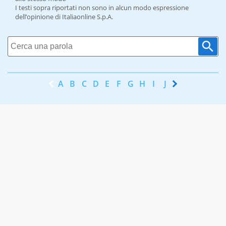
I testi sopra riportati non sono in alcun modo espressione
dell’opinione di Italiaonline S.p.A.
A
B
C
D
E
F
G
H
I
J
K
L
M
N