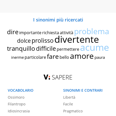
I sinonimi più ricercati
problema
dire
importante
richiesta
attività
divertente
prolisso
dolce
acume
tranquillo
difficile
permettere
amore
fare
particolare
bello
inerme
paura
SAPERE
VOCABOLARIO
SINONIMI E CONTRARI
Ossimoro
Libertà
Filantropo
Facile
Idiosincrasia
Pragmatico