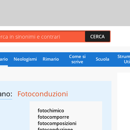
Come si
Strum
ario
Neologismi
Rimario
Scuola
scrive
Uti
ano:
Fotoconduzioni
fotochimico
fotocomporre
fotocomposizioni
fotoconduzione