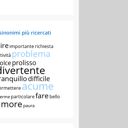
 sinonimi più ricercati
ire
importante
richiesta
problema
tività
prolisso
olce
divertente
ranquillo
difficile
acume
ermettere
fare
particolare
bello
nerme
amore
paura