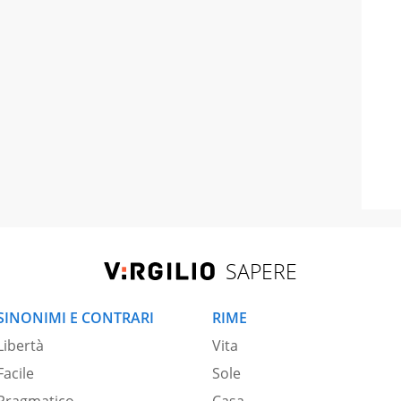
SAPERE
SINONIMI E CONTRARI
RIME
Libertà
Vita
Facile
Sole