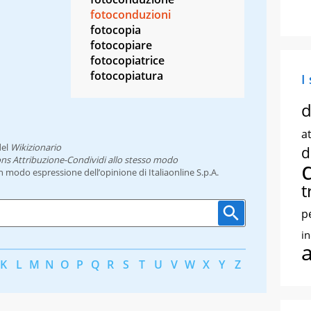
fotoconduzioni
fotocopia
fotocopiare
fotocopiatrice
fotocopiatura
I
d
at
el
Wikizionario
d
ns Attribuzione-Condividi allo stesso modo
un modo espressione dell’opinione di Italiaonline S.p.A.
t
p
i
K
L
M
N
O
P
Q
R
S
T
U
V
W
X
Y
Z