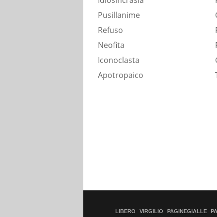
Idiosincrasia
Pusillanime
Refuso
Neofita
Iconoclasta
Apotropaico
LIBERO
VIRGILIO
PAGINEGIALLE
P