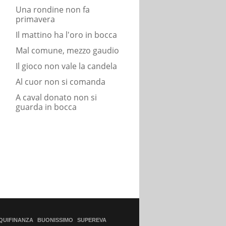
Una rondine non fa
primavera
Il mattino ha l'oro in bocca
Mal comune, mezzo gaudio
Il gioco non vale la candela
Al cuor non si comanda
A caval donato non si
guarda in bocca
QUIFINANZA
BUONISSIMO
SUPEREVA