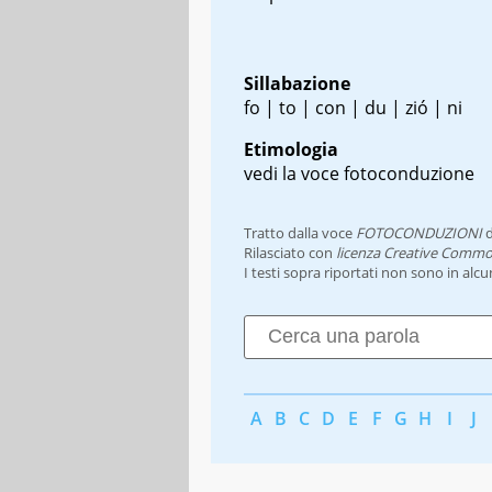
Sillabazione
fo | to | con | du | zió | ni
Etimologia
vedi la voce fotoconduzione
Tratto dalla voce
FOTOCONDUZIONI
d
Rilasciato con
licenza Creative Commo
I testi sopra riportati non sono in alc
A
B
C
D
E
F
G
H
I
J