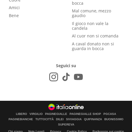
bocca
Amici
Mal comune, mezzo
Bene
gaudio
Il gioco non vale la
candela
Al cuor non si comanda
A caval donato non si
guarda in bocca
Seguici su
LIBERO
VIRGILIO
PAGINEGIALLE
PAGINEGIALLE SHOP
PGCASA
PAGINEBIANCHE
TUTTOCITTÀ
DILEI
SIVIAGGIA
QUIFINANZA
BUONISSIMO
SUPEREVA
Chi siamo
Note Legali
Privacy
Cookie Policy
Preferenze sui cookie