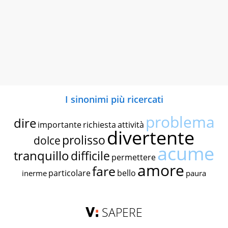
I sinonimi più ricercati
problema
dire
importante
richiesta
attività
divertente
prolisso
dolce
acume
tranquillo
difficile
permettere
amore
fare
particolare
bello
inerme
paura
SAPERE