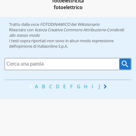
fotoelettricità
fotoelettrico
Tratto dalla voce
FOTODINAMICO
del
Wikizionario
Rilasciato con
licenza Creative Commons Attribuzione-Condividi
allo stesso modo
I testi sopra riportati non sono in alcun modo espressione
dell’opinione di Italiaonline S.p.A.
A
B
C
D
E
F
G
H
I
J
K
L
M
N