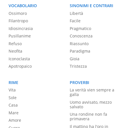
VOCABOLARIO
SINONIMI E CONTRARI
Ossimoro
Libertà
Filantropo
Facile
Idiosincrasia
Pragmatico
Pusillanime
Conoscenza
Refuso
Riassunto
Neofita
Paradigma
Iconoclasta
Gioia
Apotropaico
Tristezza
RIME
PROVERBI
Vita
La verità vien sempre a
galla
Sole
Uomo avvisato, mezzo
Casa
salvato
Mare
Una rondine non fa
primavera
Amore
Il mattino ha l'oro in
Cuore