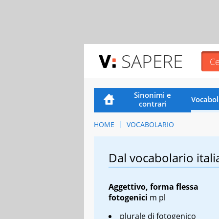
SAPERE
Sinonimi e
Vocabol
contrari
HOME
VOCABOLARIO
Dal vocabolario itali
Aggettivo, forma flessa
fotogenici
m pl
plurale di
fotogenico