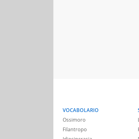
VOCABOLARIO
Ossimoro
Filantropo