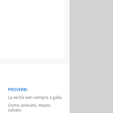
PROVERBI
La verità vien sempre a galla
Uomo avvisato, mezzo
salvato