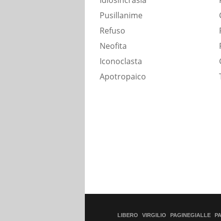
Idiosincrasia
Pusillanime
Refuso
Neofita
Iconoclasta
Apotropaico
LIBERO
VIRGILIO
PAGINEGIALLE
P