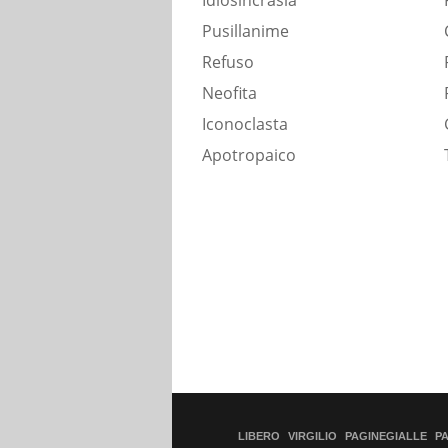
Idiosincrasia
Pusillanime
Refuso
Neofita
Iconoclasta
Apotropaico
LIBERO
VIRGILIO
PAGINEGIALLE
P