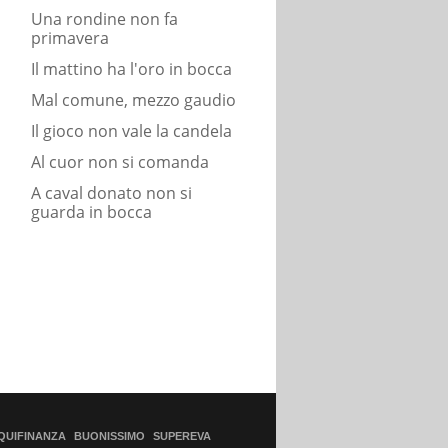
Una rondine non fa
primavera
Il mattino ha l'oro in bocca
Mal comune, mezzo gaudio
Il gioco non vale la candela
Al cuor non si comanda
A caval donato non si
guarda in bocca
QUIFINANZA
BUONISSIMO
SUPEREVA