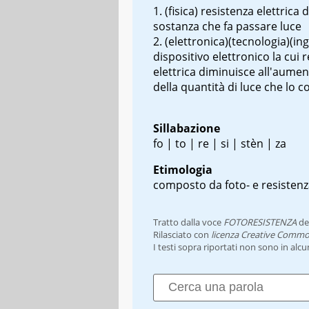
(fisica) resistenza elettrica 
sostanza che fa passare luce
(elettronica)(tecnologia)(in
dispositivo elettronico la cui 
elettrica diminuisce all'aume
della quantità di luce che lo c
Sillabazione
fo | to | re | si | stèn | za
Etimologia
composto da foto- e resisten
Tratto dalla voce
FOTORESISTENZA
de
Rilasciato con
licenza Creative Commo
I testi sopra riportati non sono in alc