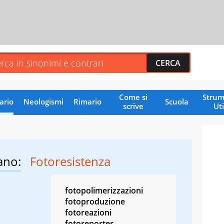
Come si
Strum
ario
Neologismi
Rimario
Scuola
scrive
Uti
ano:
Fotoresistenza
fotopolimerizzazioni
fotoproduzione
fotoreazioni
fotoreporter