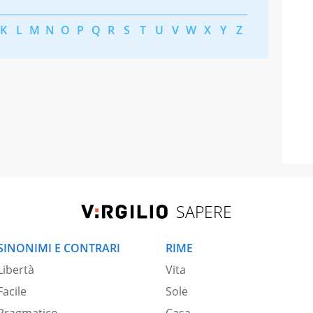
K
L
M
N
O
P
Q
R
S
T
U
V
W
X
Y
Z
SAPERE
SINONIMI E CONTRARI
RIME
Libertà
Vita
Facile
Sole