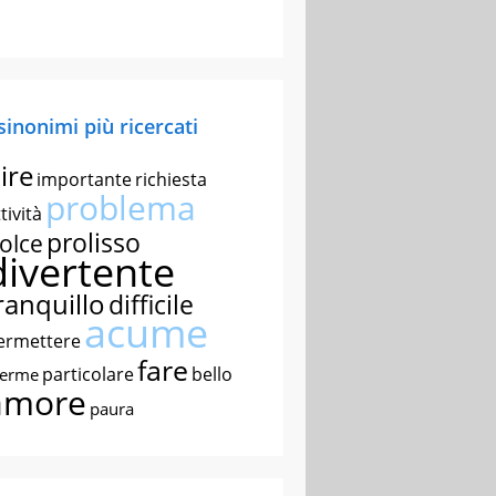
 sinonimi più ricercati
ire
importante
richiesta
problema
tività
prolisso
olce
divertente
ranquillo
difficile
acume
ermettere
fare
particolare
bello
nerme
amore
paura