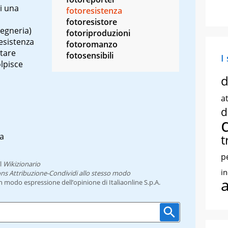
di una
fotoresistenza
fotoresistore
gegneria)
fotoriproduzioni
resistenza
fotoromanzo
ntare
fotosensibili
I
olpisce
d
at
d
za
t
p
l
Wikizionario
i
ns Attribuzione-Condividi allo stesso modo
un modo espressione dell’opinione di Italiaonline S.p.A.