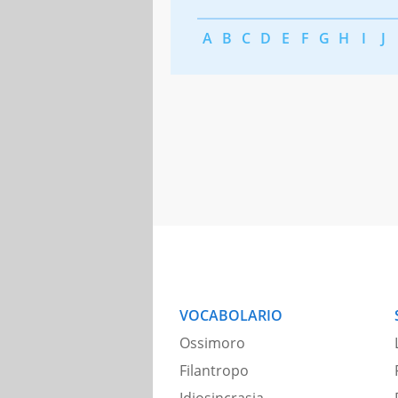
A
B
C
D
E
F
G
H
I
J
VOCABOLARIO
Ossimoro
Filantropo