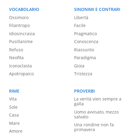
VOCABOLARIO
SINONIMI E CONTRARI
Ossimoro
Libertà
Filantropo
Facile
Idiosincrasia
Pragmatico
Pusillanime
Conoscenza
Refuso
Riassunto
Neofita
Paradigma
Iconoclasta
Gioia
Apotropaico
Tristezza
RIME
PROVERBI
Vita
La verità vien sempre a
galla
Sole
Uomo avvisato, mezzo
Casa
salvato
Mare
Una rondine non fa
primavera
Amore