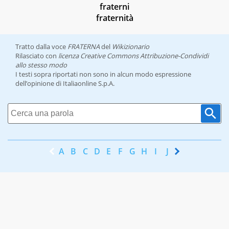
fraterni
fraternità
Tratto dalla voce
FRATERNA
del
Wikizionario
Rilasciato con
licenza Creative Commons Attribuzione-Condividi
allo stesso modo
I testi sopra riportati non sono in alcun modo espressione
dell’opinione di Italiaonline S.p.A.
A
B
C
D
E
F
G
H
I
J
K
L
M
N