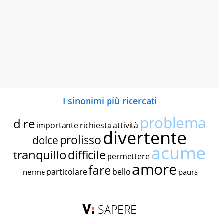
I sinonimi più ricercati
problema
dire
importante
richiesta
attività
divertente
prolisso
dolce
acume
tranquillo
difficile
permettere
amore
fare
particolare
bello
inerme
paura
SAPERE