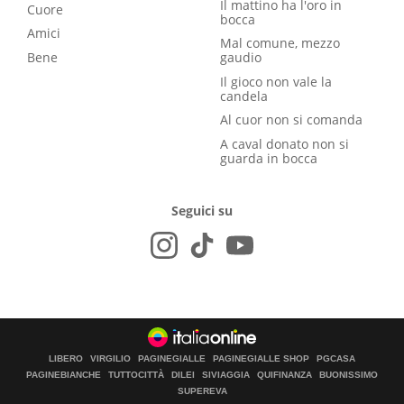
Il mattino ha l'oro in
Cuore
bocca
Amici
Mal comune, mezzo
Bene
gaudio
Il gioco non vale la
candela
Al cuor non si comanda
A caval donato non si
guarda in bocca
Seguici su
LIBERO
VIRGILIO
PAGINEGIALLE
PAGINEGIALLE SHOP
PGCASA
PAGINEBIANCHE
TUTTOCITTÀ
DILEI
SIVIAGGIA
QUIFINANZA
BUONISSIMO
SUPEREVA