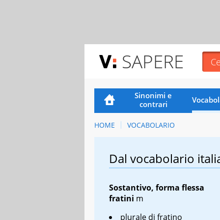
SAPERE
Sinonimi e
Vocabol
contrari
HOME
VOCABOLARIO
Dal vocabolario itali
Sostantivo, forma flessa
fratini
m
plurale di fratino