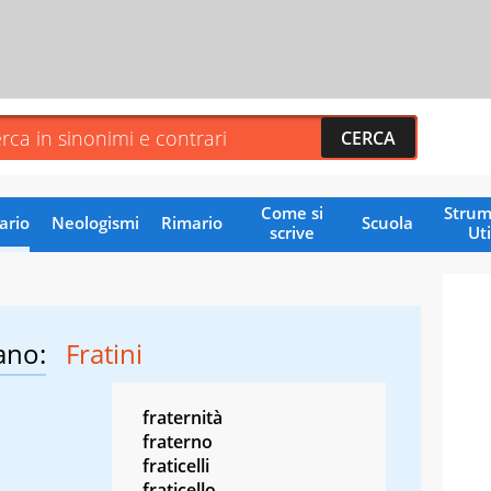
Come si
Strum
ario
Neologismi
Rimario
Scuola
scrive
Uti
ano:
Fratini
fraternità
fraterno
fraticelli
fraticello