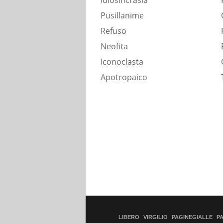
Idiosincrasia
Pusillanime
Refuso
Neofita
Iconoclasta
Apotropaico
LIBERO
VIRGILIO
PAGINEGIALLE
P