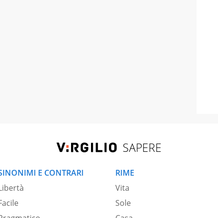
SAPERE
SINONIMI E CONTRARI
RIME
Libertà
Vita
Facile
Sole