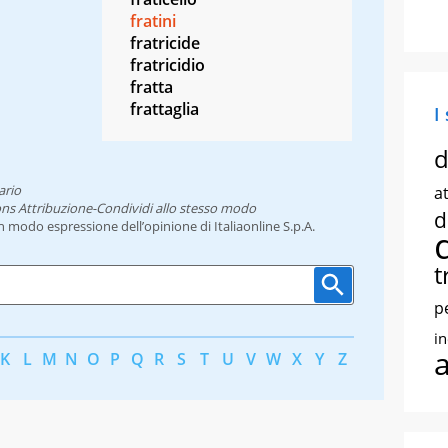
fratini
fratricide
fratricidio
fratta
frattaglia
I
d
ario
at
ns Attribuzione-Condividi allo stesso modo
d
un modo espressione dell’opinione di Italiaonline S.p.A.
t
p
i
K
L
M
N
O
P
Q
R
S
T
U
V
W
X
Y
Z