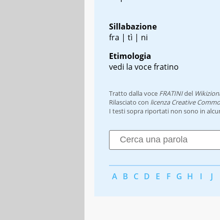
Sillabazione
fra | tì | ni
Etimologia
vedi la voce fratino
Tratto dalla voce
FRATINI
del
Wikizion
Rilasciato con
licenza Creative Commo
I testi sopra riportati non sono in alc
A
B
C
D
E
F
G
H
I
J