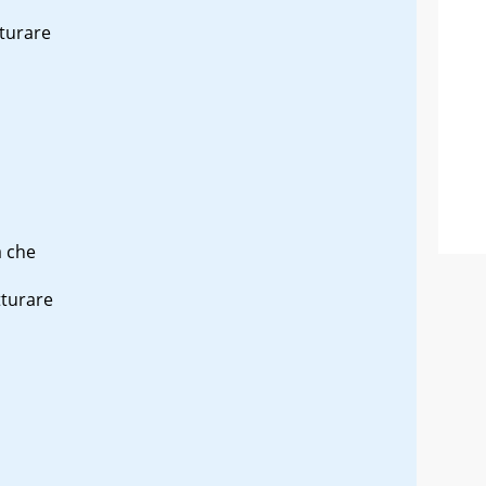
tturare
a
che
tturare