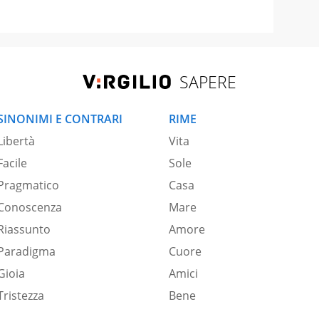
SAPERE
SINONIMI E CONTRARI
RIME
Libertà
Vita
Facile
Sole
Pragmatico
Casa
Conoscenza
Mare
Riassunto
Amore
Paradigma
Cuore
Gioia
Amici
Tristezza
Bene