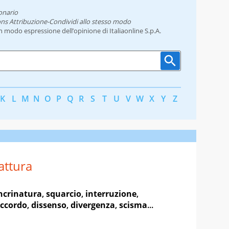
onario
ns Attribuzione-Condividi allo stesso modo
un modo espressione dell’opinione di Italiaonline S.p.A.
K
L
M
N
O
P
Q
R
S
T
U
V
W
X
Y
Z
attura
ncrinatura
,
squarcio
,
interruzione
,
accordo
,
dissenso
,
divergenza
,
scisma
...