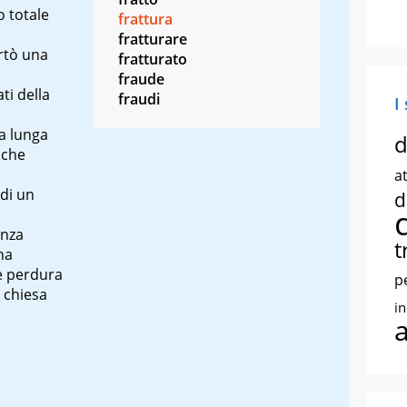
o totale
frattura
fratturare
rtò una
fratturato
fraude
ti della
fraudi
I
na lunga
d
 che
at
 di un
d
anza
t
na
e perdura
p
a chiesa
i