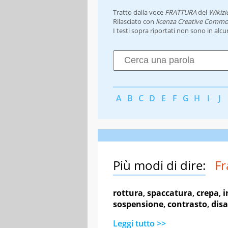
Tratto dalla voce
FRATTURA
del
Wikizi
Rilasciato con
licenza Creative Commo
I testi sopra riportati non sono in alc
A
B
C
D
E
F
G
H
I
J
Più modi di dire:
Fr
rottura
,
spaccatura
,
crepa
,
i
sospensione
,
contrasto
,
dis
Leggi tutto >>