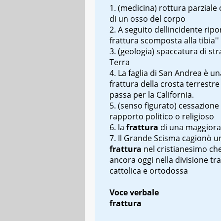
(medicina) rottura parziale 
di un osso del corpo
A seguito dell
incidente ripo
frattura scomposta alla tibia''
(geologia) spaccatura di stra
Terra
La faglia di San Andrea è u
frattura della crosta terrestre
passa per la California.
(senso figurato) cessazione
rapporto politico o religioso
la
frattura
di una maggior
Il Grande Scisma cagionò u
frattura
nel cristianesimo ch
ancora oggi nella divisione tr
cattolica e ortodossa
Voce verbale
frattura