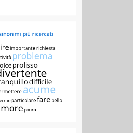
 sinonimi più ricercati
ire
importante
richiesta
problema
tività
prolisso
olce
divertente
ranquillo
difficile
acume
ermettere
fare
particolare
bello
nerme
amore
paura