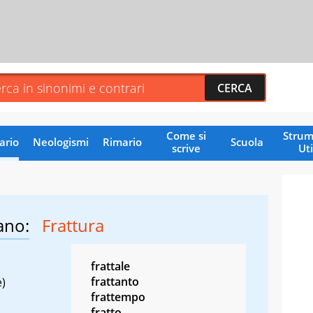
Come si
Strum
ario
Neologismi
Rimario
Scuola
scrive
Uti
ano:
Frattura
frattale
frattanto
e)
frattempo
fratto