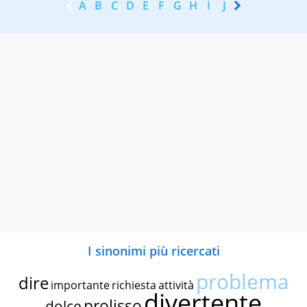
A
B
C
D
E
F
G
H
I
J
K
L
M
N
I sinonimi più ricercati
problema
dire
importante
richiesta
attività
divertente
prolisso
dolce