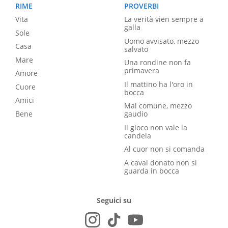
RIME
PROVERBI
Vita
La verità vien sempre a
galla
Sole
Uomo avvisato, mezzo
Casa
salvato
Mare
Una rondine non fa
primavera
Amore
Il mattino ha l'oro in
Cuore
bocca
Amici
Mal comune, mezzo
Bene
gaudio
Il gioco non vale la
candela
Al cuor non si comanda
A caval donato non si
guarda in bocca
Seguici su