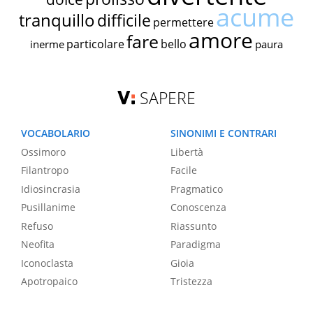
acume
tranquillo
difficile
permettere
amore
fare
particolare
bello
inerme
paura
SAPERE
VOCABOLARIO
SINONIMI E CONTRARI
Ossimoro
Libertà
Filantropo
Facile
Idiosincrasia
Pragmatico
Pusillanime
Conoscenza
Refuso
Riassunto
Neofita
Paradigma
Iconoclasta
Gioia
Apotropaico
Tristezza