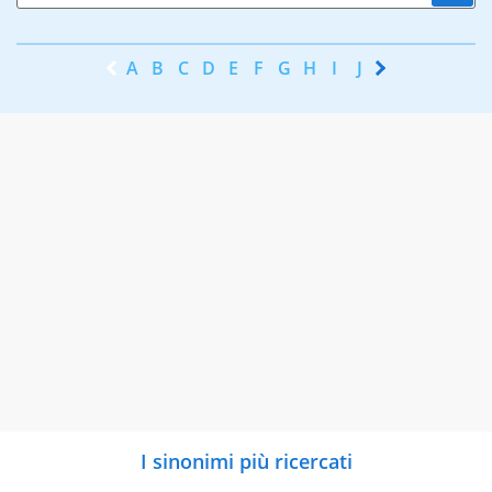
A
B
C
D
E
F
G
H
I
J
K
L
M
N
I sinonimi più ricercati