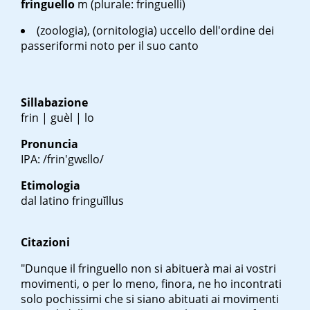
fringuello
m
(plurale: fringuelli)
(zoologia), (ornitologia) uccello dell'ordine dei
passeriformi noto per il suo canto
Sillabazione
frin | guèl | lo
Pronuncia
IPA: /frin'gwɛllo/
Etimologia
dal latino
fringuĭllus
Citazioni
"Dunque il fringuello non si abituerà mai ai vostri
movimenti, o per lo meno, finora, ne ho incontrati
solo pochissimi che si siano abituati ai movimenti