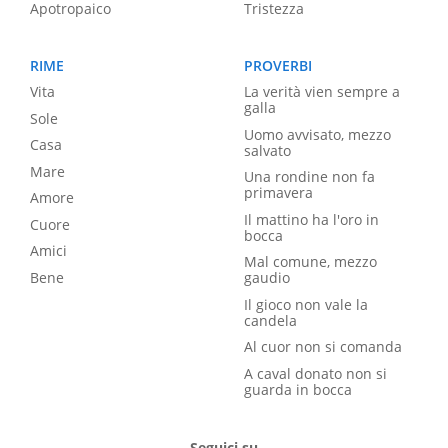
Apotropaico
Tristezza
RIME
PROVERBI
Vita
La verità vien sempre a
galla
Sole
Uomo avvisato, mezzo
Casa
salvato
Mare
Una rondine non fa
primavera
Amore
Il mattino ha l'oro in
Cuore
bocca
Amici
Mal comune, mezzo
Bene
gaudio
Il gioco non vale la
candela
Al cuor non si comanda
A caval donato non si
guarda in bocca
Seguici su