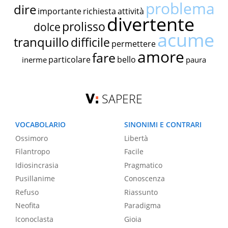
problema
dire
importante
richiesta
attività
divertente
prolisso
dolce
acume
tranquillo
difficile
permettere
amore
fare
particolare
bello
inerme
paura
SAPERE
VOCABOLARIO
SINONIMI E CONTRARI
Ossimoro
Libertà
Filantropo
Facile
Idiosincrasia
Pragmatico
Pusillanime
Conoscenza
Refuso
Riassunto
Neofita
Paradigma
Iconoclasta
Gioia