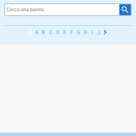
A
B
C
D
E
F
G
H
I
J
K
L
M
N