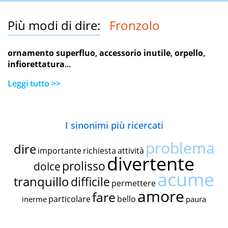
Più modi di dire:
Fronzolo
ornamento superfluo
,
accessorio inutile
,
orpello
,
infiorettatura
...
Leggi tutto >>
I sinonimi più ricercati
problema
dire
importante
richiesta
attività
divertente
prolisso
dolce
acume
tranquillo
difficile
permettere
amore
fare
particolare
bello
inerme
paura