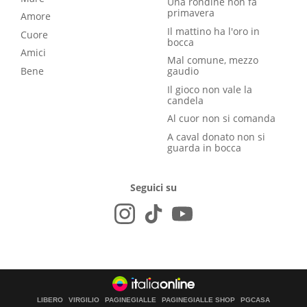
Una rondine non fa
primavera
Amore
Il mattino ha l'oro in
Cuore
bocca
Amici
Mal comune, mezzo
Bene
gaudio
Il gioco non vale la
candela
Al cuor non si comanda
A caval donato non si
guarda in bocca
Seguici su
LIBERO
VIRGILIO
PAGINEGIALLE
PAGINEGIALLE SHOP
PGCASA