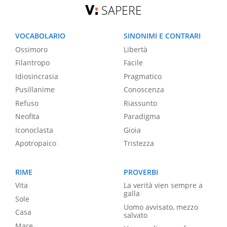
SAPERE
VOCABOLARIO
SINONIMI E CONTRARI
Ossimoro
Libertà
Filantropo
Facile
Idiosincrasia
Pragmatico
Pusillanime
Conoscenza
Refuso
Riassunto
Neofita
Paradigma
Iconoclasta
Gioia
Apotropaico
Tristezza
RIME
PROVERBI
Vita
La verità vien sempre a
galla
Sole
Uomo avvisato, mezzo
Casa
salvato
Mare