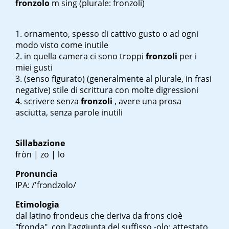
fronzolo
m sing
(plurale: fronzoli)
ornamento, spesso di cattivo gusto o ad ogni
modo visto come inutile
in quella camera ci sono troppi
fronzoli
per i
miei gusti
(senso figurato) (generalmente al plurale, in frasi
negative) stile di scrittura con molte digressioni
scrivere senza
fronzoli
, avere una prosa
asciutta, senza parole inutili
Sillabazione
fròn | zo | lo
Pronuncia
IPA: /'frɔndzolo/
Etimologia
dal latino
frondeus
che deriva da
frons
cioè
"fronda", con l'aggiunta del suffisso -olo; attestato