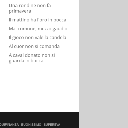
Una rondine non fa
primavera
Il mattino ha l'oro in bocca
Mal comune, mezzo gaudio
Il gioco non vale la candela
Al cuor non si comanda
A caval donato non si
guarda in bocca
QUIFINANZA
BUONISSIMO
SUPEREVA