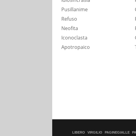
Idiosincrasia
Pusillanime
Refuso
Neofita
Iconoclasta
Apotropaico
LIBERO
VIRGILIO
PAGINEGIALLE
P