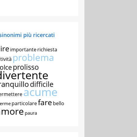
 sinonimi più ricercati
ire
importante
richiesta
problema
tività
prolisso
olce
divertente
ranquillo
difficile
acume
ermettere
fare
particolare
bello
nerme
amore
paura