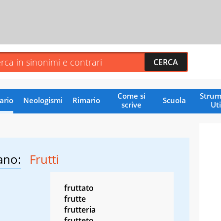
Come si
Strum
ario
Neologismi
Rimario
Scuola
scrive
Uti
ano:
Frutti
fruttato
frutte
frutteria
frutteto