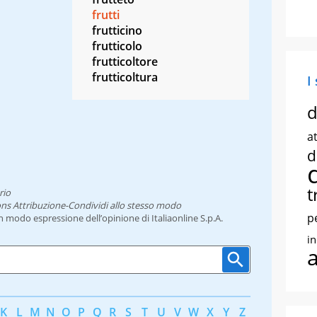
frutti
frutticino
frutticolo
frutticoltore
frutticoltura
I
d
at
d
t
rio
ns Attribuzione-Condividi allo stesso modo
p
un modo espressione dell’opinione di Italiaonline S.p.A.
i
K
L
M
N
O
P
Q
R
S
T
U
V
W
X
Y
Z