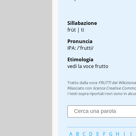
Sillabazione
frùt | ti
Pronuncia
IPA: /'frutti/
Etimologia
vedi la voce frutto
Tratto dalla voce
FRUTTI
del
Wikiziona
Rilasciato con
licenza Creative Commo
I testi sopra riportati non sono in alc
A
B
C
D
E
F
G
H
I
J