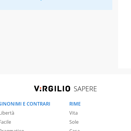
SAPERE
SINONIMI E CONTRARI
RIME
Libertà
Vita
Facile
Sole