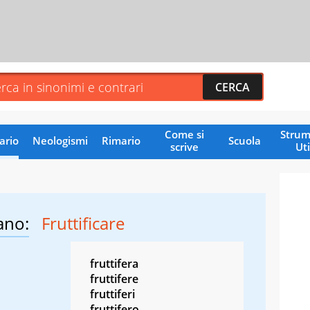
Come si
Strum
ario
Neologismi
Rimario
Scuola
scrive
Uti
ano:
Fruttificare
fruttifera
fruttifere
fruttiferi
fruttifero