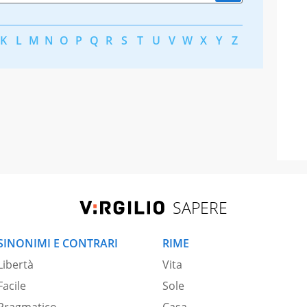
K
L
M
N
O
P
Q
R
S
T
U
V
W
X
Y
Z
SAPERE
SINONIMI E CONTRARI
RIME
Libertà
Vita
Facile
Sole