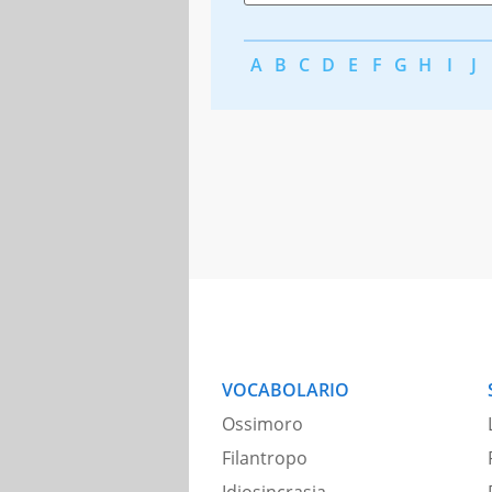
A
B
C
D
E
F
G
H
I
J
VOCABOLARIO
Ossimoro
Filantropo