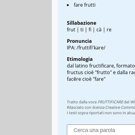
fare frutti
Sillabazione
frut | ti | fi | cà | re
Pronuncia
IPA: /fruttifi'kare/
Etimologia
dal latino
fructificare
, formato
fructus
cioè "frutto" e dalla ra
facĕre
cioè "fare"
Tratto dalla voce
FRUTTIFICARE
del
Wi
Rilasciato con
licenza Creative Commo
I testi sopra riportati non sono in alc