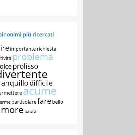
 sinonimi più ricercati
ire
importante
richiesta
problema
tività
prolisso
olce
divertente
ranquillo
difficile
acume
ermettere
fare
particolare
bello
nerme
amore
paura