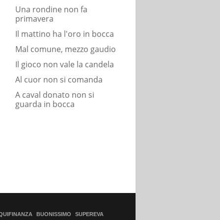
Una rondine non fa
primavera
Il mattino ha l'oro in bocca
Mal comune, mezzo gaudio
Il gioco non vale la candela
Al cuor non si comanda
A caval donato non si
guarda in bocca
QUIFINANZA
BUONISSIMO
SUPEREVA