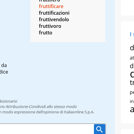
fruttificare
fruttificazioni
fruttivendolo
fruttivoro
frutto
I
d
at
d
 da
dice
t
p
i
kizionario
ns Attribuzione-Condividi allo stesso modo
un modo espressione dell’opinione di Italiaonline S.p.A.