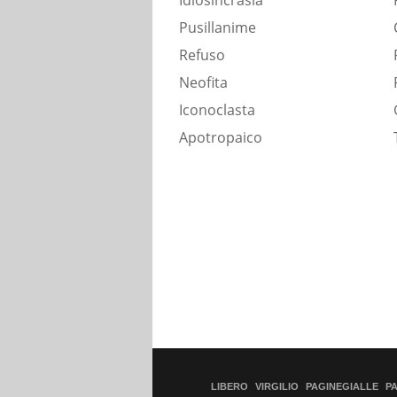
Idiosincrasia
Pusillanime
Refuso
Neofita
Iconoclasta
Apotropaico
LIBERO
VIRGILIO
PAGINEGIALLE
P