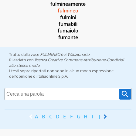
fulmineamente
fulmineo
fulmini
fumabili
fumaiolo
fumante
Tratto dalla voce
FULMINEO
del
Wikizionario
Rilasciato con
licenza Creative Commons Attribuzione-Condividi
allo stesso modo
I testi sopra riportati non sono in alcun modo espressione
dell’opinione di Italiaonline S.p.A.
A
B
C
D
E
F
G
H
I
J
K
L
M
N