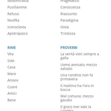
Idiosincrasia
Pragmatico
Pusillanime
Conoscenza
Refuso
Riassunto
Neofita
Paradigma
Iconoclasta
Gioia
Apotropaico
Tristezza
RIME
PROVERBI
Vita
La verità vien sempre a
galla
Sole
Uomo avvisato, mezzo
Casa
salvato
Mare
Una rondine non fa
primavera
Amore
Il mattino ha l'oro in
Cuore
bocca
Amici
Mal comune, mezzo
Bene
gaudio
Il gioco non vale la
candela