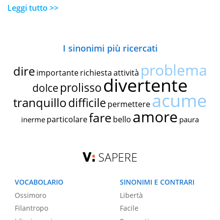
Leggi tutto >>
I sinonimi più ricercati
problema
dire
importante
richiesta
attività
divertente
prolisso
dolce
acume
tranquillo
difficile
permettere
amore
fare
particolare
bello
inerme
paura
SAPERE
VOCABOLARIO
SINONIMI E CONTRARI
Ossimoro
Libertà
Filantropo
Facile