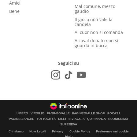
Amici
Mal comune, mezzo
Bene
gaudio
Il gioco non vale la
candela
Al cuor non si comanda
A caval donato non si
guarda in bocca
Seguici su
LIBERO
VIRGILIO
PAGINEGIALLE
PAGINEGIALLE SHOP
PGCASA
PAGINEBIANCHE
TUTTOCITTÀ
DILEI
SIVIAGGIA
QUIFINANZA
BUONISSIMO
SUPEREVA
Chi siamo
Note Legali
Privacy
Cookie Policy
Preferenze sui cookie
Aiuto