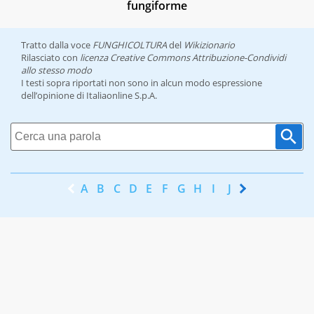
fungiforme
Tratto dalla voce
FUNGHICOLTURA
del
Wikizionario
Rilasciato con
licenza Creative Commons Attribuzione-Condividi
allo stesso modo
I testi sopra riportati non sono in alcun modo espressione
dell’opinione di Italiaonline S.p.A.
A
B
C
D
E
F
G
H
I
J
K
L
M
N