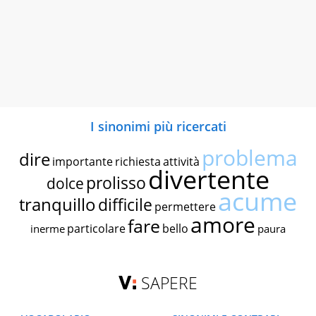
I sinonimi più ricercati
problema
dire
importante
richiesta
attività
divertente
prolisso
dolce
acume
tranquillo
difficile
permettere
amore
fare
particolare
bello
inerme
paura
SAPERE