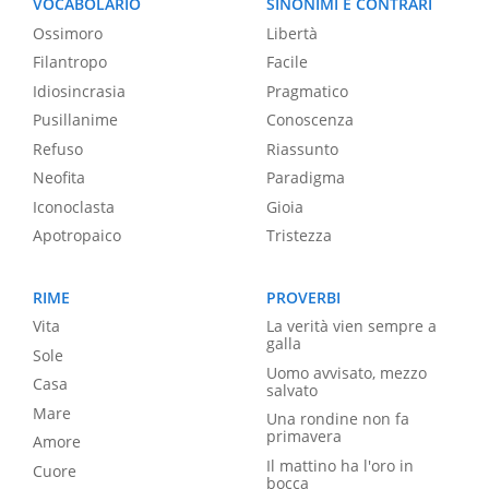
VOCABOLARIO
SINONIMI E CONTRARI
Ossimoro
Libertà
Filantropo
Facile
Idiosincrasia
Pragmatico
Pusillanime
Conoscenza
Refuso
Riassunto
Neofita
Paradigma
Iconoclasta
Gioia
Apotropaico
Tristezza
RIME
PROVERBI
Vita
La verità vien sempre a
galla
Sole
Uomo avvisato, mezzo
Casa
salvato
Mare
Una rondine non fa
primavera
Amore
Il mattino ha l'oro in
Cuore
bocca