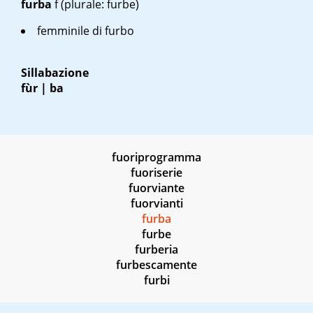
furba
f
(plurale: furbe)
femminile di
furbo
Sillabazione
fùr | ba
fuoriprogramma
fuoriserie
fuorviante
fuorvianti
furba
furbe
furberia
furbescamente
furbi