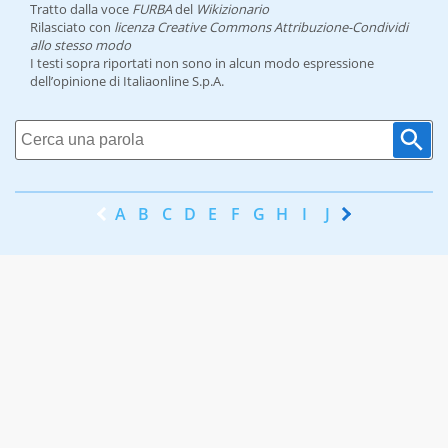
Tratto dalla voce
FURBA
del
Wikizionario
Rilasciato con
licenza Creative Commons Attribuzione-Condividi
allo stesso modo
I testi sopra riportati non sono in alcun modo espressione
dell’opinione di Italiaonline S.p.A.
A
B
C
D
E
F
G
H
I
J
K
L
M
N