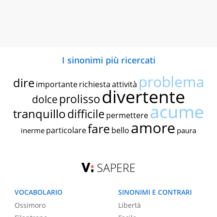
I sinonimi più ricercati
problema
dire
importante
richiesta
attività
divertente
prolisso
dolce
acume
tranquillo
difficile
permettere
amore
fare
particolare
bello
inerme
paura
SAPERE
VOCABOLARIO
SINONIMI E CONTRARI
Ossimoro
Libertà