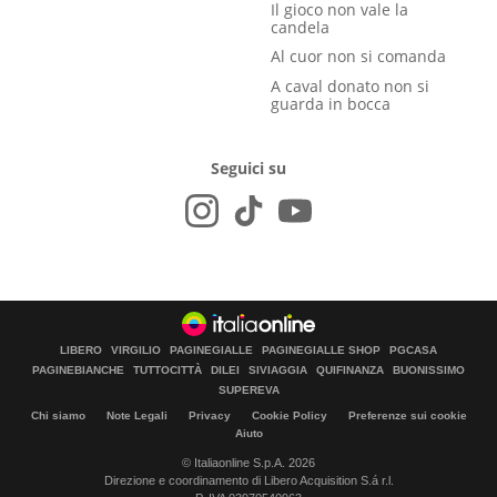
Il gioco non vale la
candela
Al cuor non si comanda
A caval donato non si
guarda in bocca
Seguici su
LIBERO
VIRGILIO
PAGINEGIALLE
PAGINEGIALLE SHOP
PGCASA
PAGINEBIANCHE
TUTTOCITTÀ
DILEI
SIVIAGGIA
QUIFINANZA
BUONISSIMO
SUPEREVA
Chi siamo
Note Legali
Privacy
Cookie Policy
Preferenze sui cookie
Aiuto
© Italiaonline S.p.A. 2026
Direzione e coordinamento di Libero Acquisition S.á r.l.