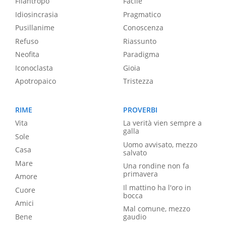
Filantropo
Facile
Idiosincrasia
Pragmatico
Pusillanime
Conoscenza
Refuso
Riassunto
Neofita
Paradigma
Iconoclasta
Gioia
Apotropaico
Tristezza
RIME
PROVERBI
Vita
La verità vien sempre a
galla
Sole
Uomo avvisato, mezzo
Casa
salvato
Mare
Una rondine non fa
primavera
Amore
Il mattino ha l'oro in
Cuore
bocca
Amici
Mal comune, mezzo
Bene
gaudio