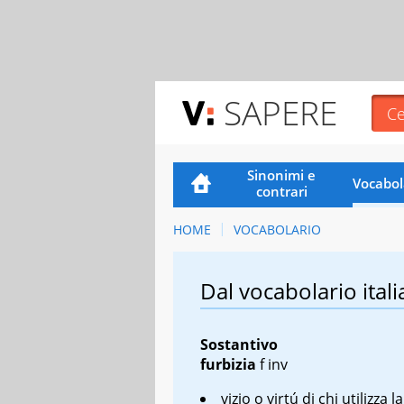
SAPERE
Sinonimi e
Vocabol
contrari
HOME
VOCABOLARIO
Dal vocabolario itali
Sostantivo
furbizia
f inv
vizio o virtú di chi utilizza 