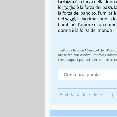
furbizia
è la forza della donna
l
orgoglio è la forza dei pazzi, 
la forza del bandito, l'umiltà è
dei saggi, le lacrime sono la fo
bambino, l'amore di un uomo
donna è la forza del mondo
Tratto dalla voce
FURBIZIA
del
Wikizio
Rilasciato con
licenza Creative Commo
I testi sopra riportati non sono in alc
A
B
C
D
E
F
G
H
I
J