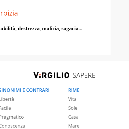
rbizia
,
abilità
,
destrezza
,
malizia
,
sagacia
...
SAPERE
SINONIMI E CONTRARI
RIME
Libertà
Vita
Facile
Sole
Pragmatico
Casa
Conoscenza
Mare