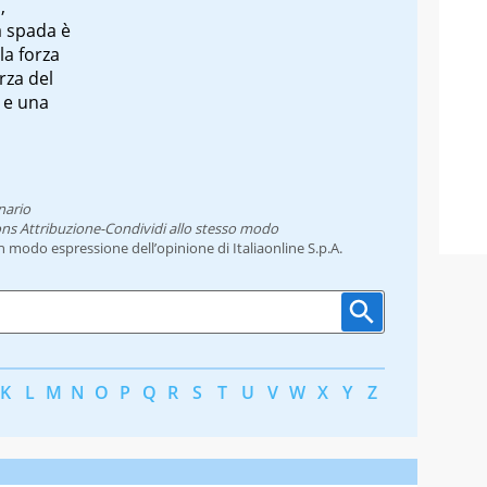
,
la spada è
 la forza
rza del
 e una
nario
ns Attribuzione-Condividi allo stesso modo
un modo espressione dell’opinione di Italiaonline S.p.A.
K
L
M
N
O
P
Q
R
S
T
U
V
W
X
Y
Z