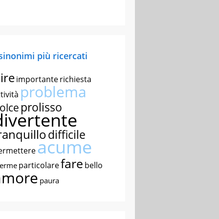
 sinonimi più ricercati
ire
importante
richiesta
problema
tività
prolisso
olce
divertente
ranquillo
difficile
acume
ermettere
fare
particolare
bello
nerme
amore
paura