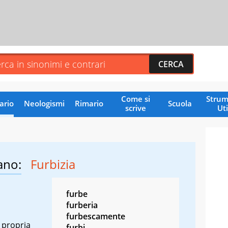
Come si
Strum
ario
Neologismi
Rimario
Scuola
scrive
Uti
ano:
Furbizia
furbe
furberia
furbescamente
la propria
furbi