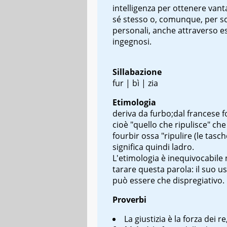
intelligenza per ottenere vant
sé stesso o, comunque, per s
personali, anche attraverso e
ingegnosi.
Sillabazione
fur | bì | zia
Etimologia
deriva da furbo;dal francese
f
cioè "quello che ripulisce" che
fourbir
ossa "ripulire (le tasch
significa quindi ladro.
L'etimologia è inequivocabile 
tarare questa parola: il suo u
può essere che dispregiativo.
Proverbi
La giustizia è la forza dei re,