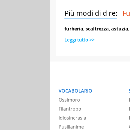
Più modi di dire:
Fu
furberia
,
scaltrezza
,
astuzia
Leggi tutto >>
VOCABOLARIO
Ossimoro
Filantropo
Idiosincrasia
Pusillanime