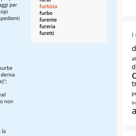
aggi per
furbizia
copi
furbo
spedienti
furente
fureria
furetti
I
d
at
d
ourbe
 deriva
e)";
t
p
nel
so non
i
 la