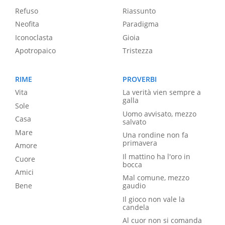
Refuso
Riassunto
Neofita
Paradigma
Iconoclasta
Gioia
Apotropaico
Tristezza
RIME
PROVERBI
Vita
La verità vien sempre a
galla
Sole
Uomo avvisato, mezzo
Casa
salvato
Mare
Una rondine non fa
primavera
Amore
Il mattino ha l'oro in
Cuore
bocca
Amici
Mal comune, mezzo
Bene
gaudio
Il gioco non vale la
candela
Al cuor non si comanda