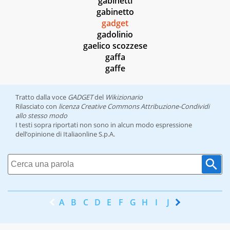
gabinetti
gabinetto
gadget
gadolinio
gaelico scozzese
gaffa
gaffe
Tratto dalla voce
GADGET
del
Wikizionario
Rilasciato con
licenza Creative Commons Attribuzione-Condividi
allo stesso modo
I testi sopra riportati non sono in alcun modo espressione
dell’opinione di Italiaonline S.p.A.
A
B
C
D
E
F
G
H
I
J
K
L
M
N