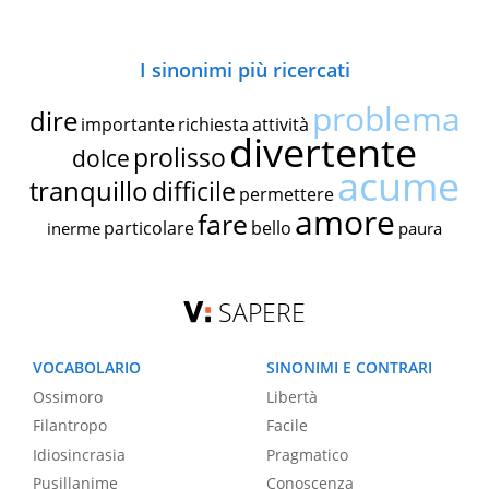
I sinonimi più ricercati
problema
dire
importante
richiesta
attività
divertente
prolisso
dolce
acume
tranquillo
difficile
permettere
amore
fare
particolare
bello
inerme
paura
SAPERE
VOCABOLARIO
SINONIMI E CONTRARI
Ossimoro
Libertà
Filantropo
Facile
Idiosincrasia
Pragmatico
Pusillanime
Conoscenza