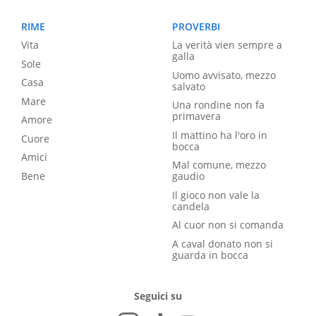
RIME
PROVERBI
Vita
La verità vien sempre a
galla
Sole
Uomo avvisato, mezzo
Casa
salvato
Mare
Una rondine non fa
primavera
Amore
Il mattino ha l'oro in
Cuore
bocca
Amici
Mal comune, mezzo
Bene
gaudio
Il gioco non vale la
candela
Al cuor non si comanda
A caval donato non si
guarda in bocca
Seguici su