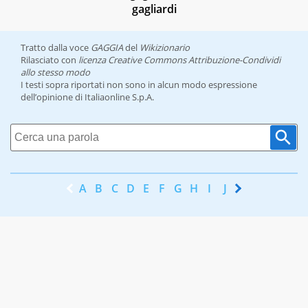
gagliardi
Tratto dalla voce
GAGGIA
del
Wikizionario
Rilasciato con
licenza Creative Commons Attribuzione-Condividi
allo stesso modo
I testi sopra riportati non sono in alcun modo espressione
dell’opinione di Italiaonline S.p.A.
A
B
C
D
E
F
G
H
I
J
K
L
M
N