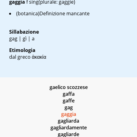
gaggia
f sing
(plurale: gaggie)
(botanica)Definizione mancante
Sillabazione
gag | gì | a
Etimologia
dal greco
ἀκακία
gaelico scozzese
gaffa
gaffe
gag
gaggia
gagliarda
gagliardamente
gagliarde