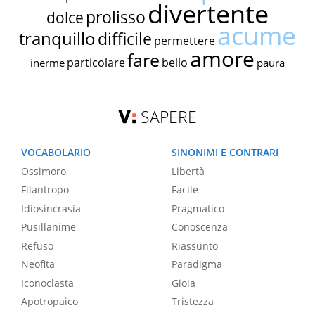
divertente
prolisso
dolce
acume
tranquillo
difficile
permettere
amore
fare
particolare
bello
inerme
paura
SAPERE
VOCABOLARIO
SINONIMI E CONTRARI
Ossimoro
Libertà
Filantropo
Facile
Idiosincrasia
Pragmatico
Pusillanime
Conoscenza
Refuso
Riassunto
Neofita
Paradigma
Iconoclasta
Gioia
Apotropaico
Tristezza