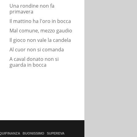
Una rondine non fa
primavera
Il mattino ha l'oro in bocca
Mal comune, mezzo gaudio
Il gioco non vale la candela
Al cuor non si comanda
A caval donato non si
guarda in bocca
QUIFINANZA
BUONISSIMO
SUPEREVA