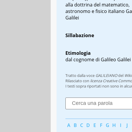
alla dottrina del matematico,
astronomo e fisico italiano Ga
Galilei
Sillabazione
Etimologia
dal cognome di Galileo Galilei
Tratto dalla voce
GALILEIANO
del
Wiki
Rilasciato con
licenza Creative Commo
I testi sopra riportati non sono in alc
A
B
C
D
E
F
G
H
I
J