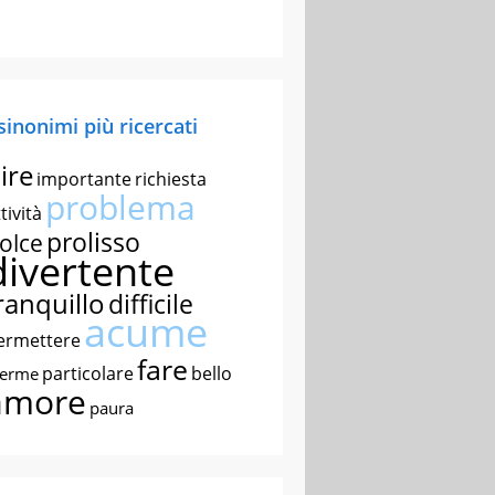
 sinonimi più ricercati
ire
importante
richiesta
problema
tività
prolisso
olce
divertente
ranquillo
difficile
acume
ermettere
fare
particolare
bello
nerme
amore
paura