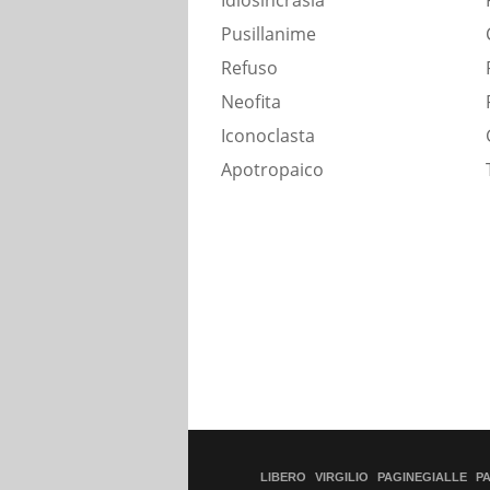
Idiosincrasia
Pusillanime
Refuso
Neofita
Iconoclasta
Apotropaico
LIBERO
VIRGILIO
PAGINEGIALLE
P