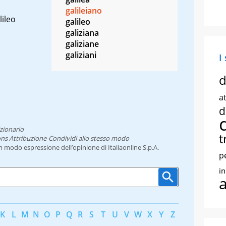
galileiano
lileo
galileo
galiziana
galiziane
galiziani
I
d
at
d
zionario
t
ns Attribuzione-Condividi allo stesso modo
un modo espressione dell’opinione di Italiaonline S.p.A.
p
i
K
L
M
N
O
P
Q
R
S
T
U
V
W
X
Y
Z