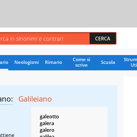
Come si
Strum
ario
Neologismi
Rimario
Scuola
scrive
Uti
ano:
Galileiano
galeotto
galera
galero
attiene
galilea