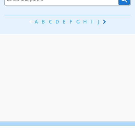
A
B
C
D
E
F
G
H
I
J
K
L
M
N