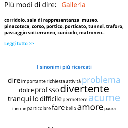
Più modi di dire:
Galleria
corridoio
,
sala di rappresentanza
,
museo
,
pinacoteca
,
corso
,
portico
,
porticato
,
tunnel
,
traforo
,
passaggio sotterraneo
,
cunicolo
,
matroneo
...
Leggi tutto >>
I sinonimi più ricercati
problema
dire
importante
richiesta
attività
divertente
prolisso
dolce
acume
tranquillo
difficile
permettere
amore
fare
particolare
bello
inerme
paura