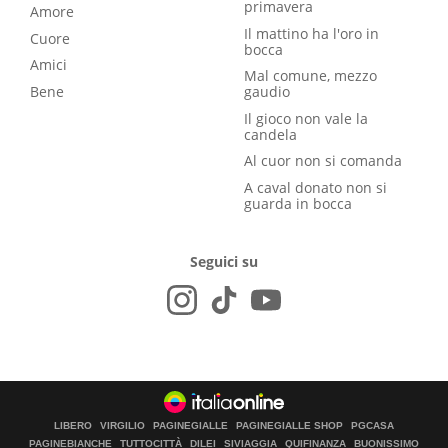
primavera
Amore
Il mattino ha l'oro in
Cuore
bocca
Amici
Mal comune, mezzo
Bene
gaudio
Il gioco non vale la
candela
Al cuor non si comanda
A caval donato non si
guarda in bocca
Seguici su
LIBERO
VIRGILIO
PAGINEGIALLE
PAGINEGIALLE SHOP
PGCASA
PAGINEBIANCHE
TUTTOCITTÀ
DILEI
SIVIAGGIA
QUIFINANZA
BUONISSIMO