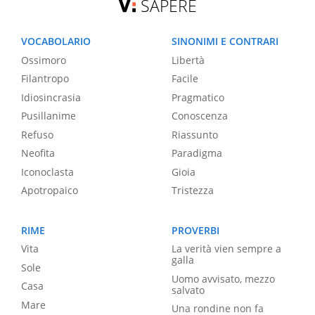
SAPERE
VOCABOLARIO
SINONIMI E CONTRARI
Ossimoro
Libertà
Filantropo
Facile
Idiosincrasia
Pragmatico
Pusillanime
Conoscenza
Refuso
Riassunto
Neofita
Paradigma
Iconoclasta
Gioia
Apotropaico
Tristezza
RIME
PROVERBI
Vita
La verità vien sempre a
galla
Sole
Uomo avvisato, mezzo
Casa
salvato
Mare
Una rondine non fa