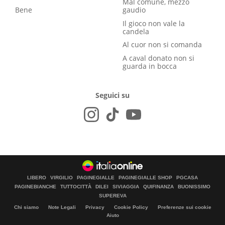
Mal comune, mezzo
Bene
gaudio
Il gioco non vale la
candela
Al cuor non si comanda
A caval donato non si
guarda in bocca
Seguici su
LIBERO
VIRGILIO
PAGINEGIALLE
PAGINEGIALLE SHOP
PGCASA
PAGINEBIANCHE
TUTTOCITTÀ
DILEI
SIVIAGGIA
QUIFINANZA
BUONISSIMO
SUPEREVA
Chi siamo
Note Legali
Privacy
Cookie Policy
Preferenze sui cookie
Aiuto