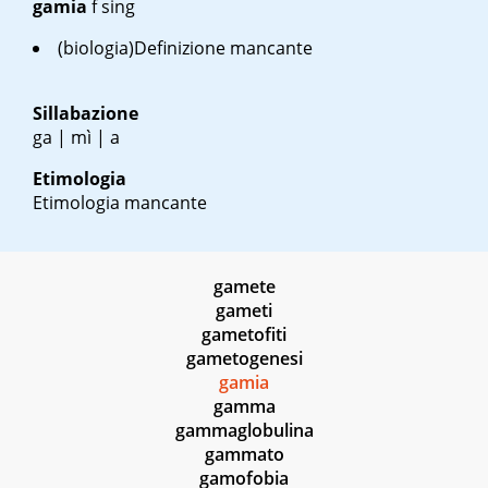
gamia
f sing
(biologia)Definizione mancante
Sillabazione
ga | mì | a
Etimologia
Etimologia mancante
gamete
gameti
gametofiti
gametogenesi
gamia
gamma
gammaglobulina
gammato
gamofobia