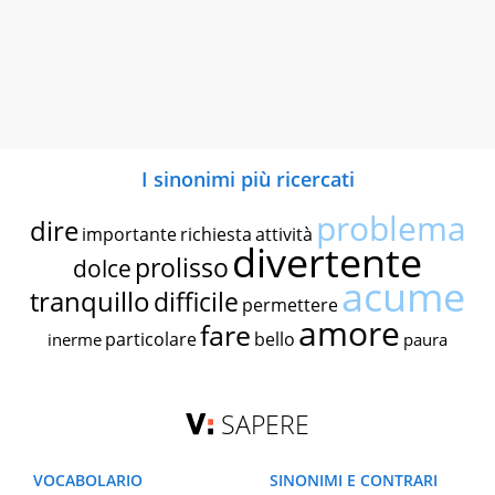
I sinonimi più ricercati
problema
dire
importante
richiesta
attività
divertente
prolisso
dolce
acume
tranquillo
difficile
permettere
amore
fare
particolare
bello
inerme
paura
SAPERE
VOCABOLARIO
SINONIMI E CONTRARI