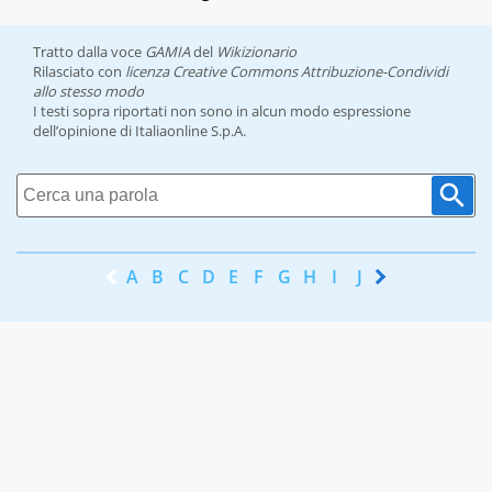
Tratto dalla voce
GAMIA
del
Wikizionario
Rilasciato con
licenza Creative Commons Attribuzione-Condividi
allo stesso modo
I testi sopra riportati non sono in alcun modo espressione
dell’opinione di Italiaonline S.p.A.
A
B
C
D
E
F
G
H
I
J
K
L
M
N