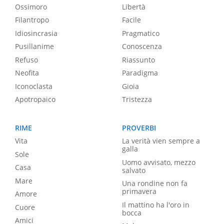
Ossimoro
Libertà
Filantropo
Facile
Idiosincrasia
Pragmatico
Pusillanime
Conoscenza
Refuso
Riassunto
Neofita
Paradigma
Iconoclasta
Gioia
Apotropaico
Tristezza
RIME
PROVERBI
Vita
La verità vien sempre a
galla
Sole
Uomo avvisato, mezzo
Casa
salvato
Mare
Una rondine non fa
primavera
Amore
Il mattino ha l'oro in
Cuore
bocca
Amici