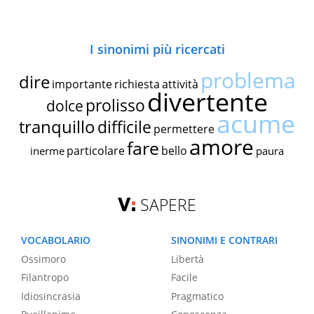
I sinonimi più ricercati
problema
dire
importante
richiesta
attività
divertente
prolisso
dolce
acume
tranquillo
difficile
permettere
amore
fare
particolare
bello
inerme
paura
SAPERE
VOCABOLARIO
SINONIMI E CONTRARI
Ossimoro
Libertà
Filantropo
Facile
Idiosincrasia
Pragmatico