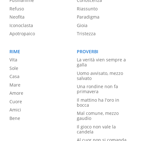
Pusillanime
Conoscenza
Refuso
Riassunto
Neofita
Paradigma
Iconoclasta
Gioia
Apotropaico
Tristezza
RIME
PROVERBI
Vita
La verità vien sempre a
galla
Sole
Uomo avvisato, mezzo
Casa
salvato
Mare
Una rondine non fa
primavera
Amore
Il mattino ha l'oro in
Cuore
bocca
Amici
Mal comune, mezzo
Bene
gaudio
Il gioco non vale la
candela
Al cuor non si comanda