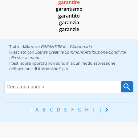
garantire
garantismo
garantito
garanzia
garanzie
Tratto dalla voce
GARANTIRE
del
Wikizionario
Rilasciato con
licenza Creative Commons Attribuzione-Condividi
allo stesso modo
I testi sopra riportati non sono in alcun modo espressione
dell’opinione di Italiaonline S.p.A.
A
B
C
D
E
F
G
H
I
J
K
L
M
N