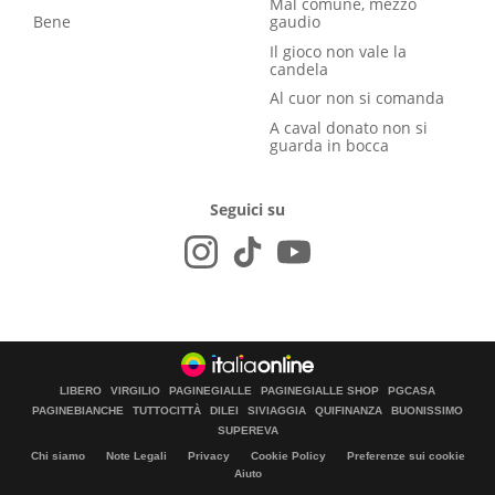
Mal comune, mezzo
Bene
gaudio
Il gioco non vale la
candela
Al cuor non si comanda
A caval donato non si
guarda in bocca
Seguici su
LIBERO
VIRGILIO
PAGINEGIALLE
PAGINEGIALLE SHOP
PGCASA
PAGINEBIANCHE
TUTTOCITTÀ
DILEI
SIVIAGGIA
QUIFINANZA
BUONISSIMO
SUPEREVA
Chi siamo
Note Legali
Privacy
Cookie Policy
Preferenze sui cookie
Aiuto