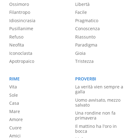
Ossimoro
Libertà
Filantropo
Facile
Idiosincrasia
Pragmatico
Pusillanime
Conoscenza
Refuso
Riassunto
Neofita
Paradigma
Iconoclasta
Gioia
Apotropaico
Tristezza
RIME
PROVERBI
Vita
La verità vien sempre a
galla
Sole
Uomo avvisato, mezzo
Casa
salvato
Mare
Una rondine non fa
primavera
Amore
Il mattino ha l'oro in
Cuore
bocca
Amici