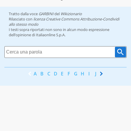
Tratto dalla voce
GARBINI
del
Wikizionario
Rilasciato con
licenza Creative Commons Attribuzione-Condividi
allo stesso modo
I testi sopra riportati non sono in alcun modo espressione
dell’opinione di Italiaonline S.p.A.
A
B
C
D
E
F
G
H
I
J
K
L
M
N