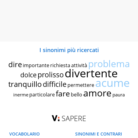
I sinonimi più ricercati
problema
dire
importante
richiesta
attività
divertente
prolisso
dolce
acume
tranquillo
difficile
permettere
amore
fare
particolare
bello
inerme
paura
SAPERE
VOCABOLARIO
SINONIMI E CONTRARI