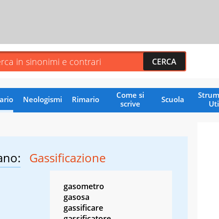
Come si
Strum
ario
Neologismi
Rimario
Scuola
scrive
Uti
ano:
Gassificazione
gasometro
gasosa
gassificare
gassificatore