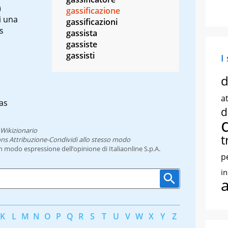
)
gassificazione
i una
gassificazioni
s
gassista
gassiste
gassisti
I
d
at
gas
d
Wikizionario
t
ns Attribuzione-Condividi allo stesso modo
un modo espressione dell’opinione di Italiaonline S.p.A.
p
i
K
L
M
N
O
P
Q
R
S
T
U
V
W
X
Y
Z