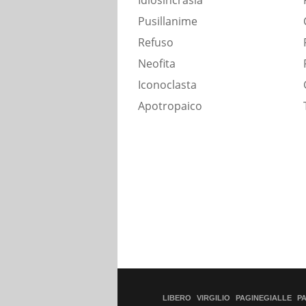
Idiosincrasia
Pusillanime
Refuso
Neofita
Iconoclasta
Apotropaico
LIBERO
VIRGILIO
PAGINEGIALLE
P