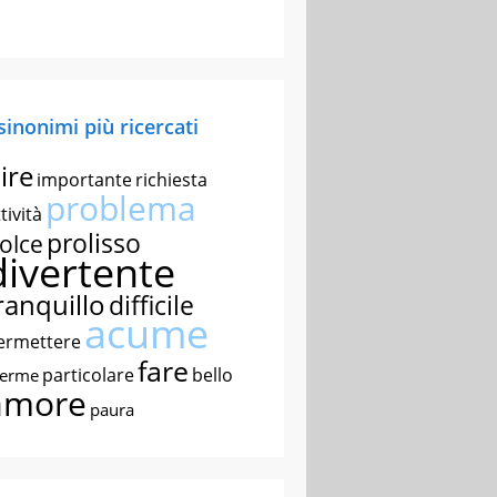
 sinonimi più ricercati
ire
importante
richiesta
problema
tività
prolisso
olce
divertente
ranquillo
difficile
acume
ermettere
fare
particolare
bello
nerme
amore
paura