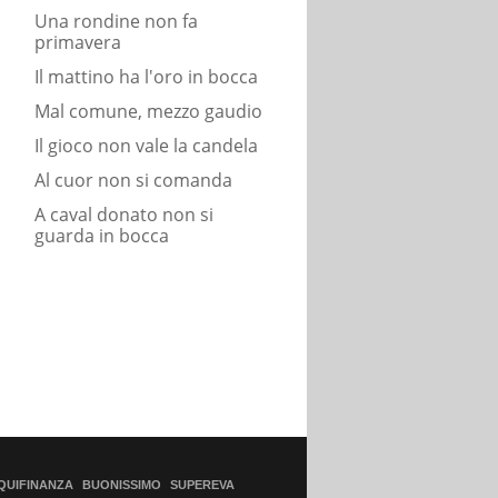
Una rondine non fa
primavera
Il mattino ha l'oro in bocca
Mal comune, mezzo gaudio
Il gioco non vale la candela
Al cuor non si comanda
A caval donato non si
guarda in bocca
QUIFINANZA
BUONISSIMO
SUPEREVA