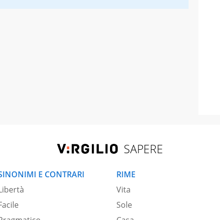
SAPERE
SINONIMI E CONTRARI
RIME
Libertà
Vita
Facile
Sole