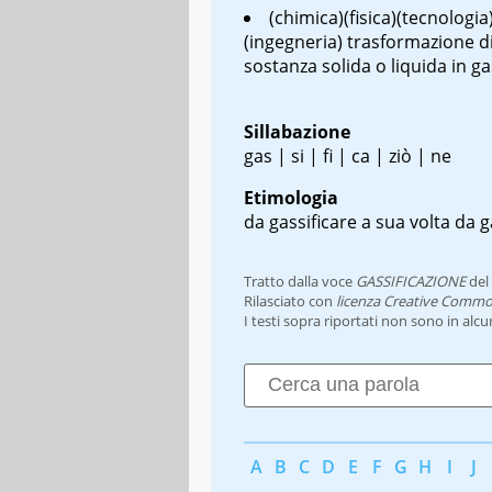
(chimica)(fisica)(tecnologia
(ingegneria) trasformazione d
sostanza solida o liquida in ga
Sillabazione
gas | si | fi | ca | ziò | ne
Etimologia
da gassificare a sua volta da 
Tratto dalla voce
GASSIFICAZIONE
del
Rilasciato con
licenza Creative Commo
I testi sopra riportati non sono in alc
A
B
C
D
E
F
G
H
I
J