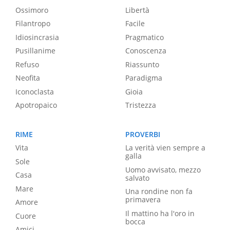
Ossimoro
Libertà
Filantropo
Facile
Idiosincrasia
Pragmatico
Pusillanime
Conoscenza
Refuso
Riassunto
Neofita
Paradigma
Iconoclasta
Gioia
Apotropaico
Tristezza
RIME
PROVERBI
Vita
La verità vien sempre a
galla
Sole
Uomo avvisato, mezzo
Casa
salvato
Mare
Una rondine non fa
primavera
Amore
Il mattino ha l'oro in
Cuore
bocca
Amici