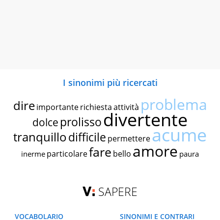
I sinonimi più ricercati
problema
dire
importante
richiesta
attività
divertente
prolisso
dolce
acume
tranquillo
difficile
permettere
amore
fare
particolare
bello
inerme
paura
SAPERE
VOCABOLARIO
SINONIMI E CONTRARI