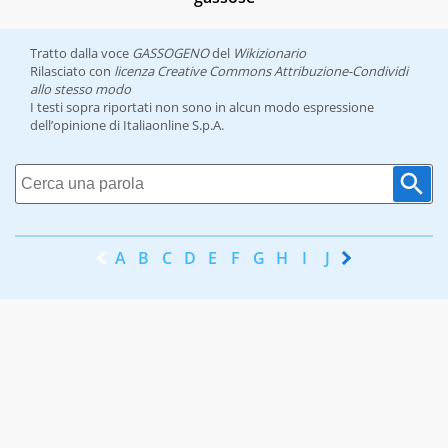
Tratto dalla voce
GASSOGENO
del
Wikizionario
Rilasciato con
licenza Creative Commons Attribuzione-Condividi
allo stesso modo
I testi sopra riportati non sono in alcun modo espressione
dell’opinione di Italiaonline S.p.A.
A
B
C
D
E
F
G
H
I
J
K
L
M
N