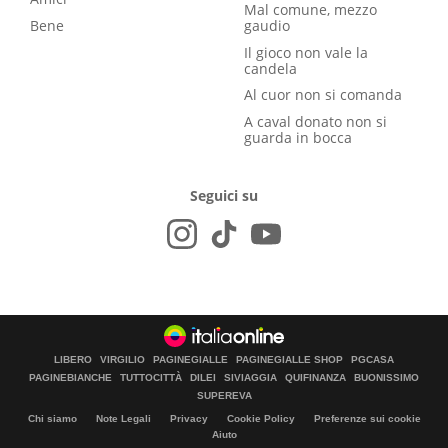
Mal comune, mezzo
Bene
gaudio
Il gioco non vale la
candela
Al cuor non si comanda
A caval donato non si
guarda in bocca
Seguici su
LIBERO
VIRGILIO
PAGINEGIALLE
PAGINEGIALLE SHOP
PGCASA
PAGINEBIANCHE
TUTTOCITTÀ
DILEI
SIVIAGGIA
QUIFINANZA
BUONISSIMO
SUPEREVA
Chi siamo
Note Legali
Privacy
Cookie Policy
Preferenze sui cookie
Aiuto