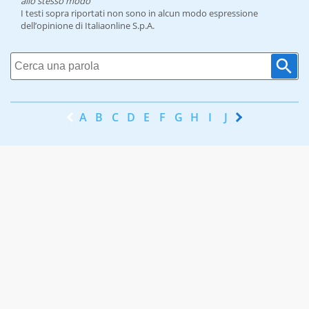
allo stesso modo
I testi sopra riportati non sono in alcun modo espressione
dell’opinione di Italiaonline S.p.A.
A
B
C
D
E
F
G
H
I
J
K
L
M
N