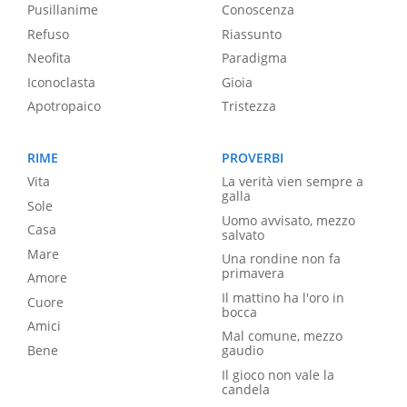
Pusillanime
Conoscenza
Refuso
Riassunto
Neofita
Paradigma
Iconoclasta
Gioia
Apotropaico
Tristezza
RIME
PROVERBI
Vita
La verità vien sempre a
galla
Sole
Uomo avvisato, mezzo
Casa
salvato
Mare
Una rondine non fa
primavera
Amore
Il mattino ha l'oro in
Cuore
bocca
Amici
Mal comune, mezzo
Bene
gaudio
Il gioco non vale la
candela