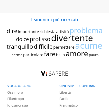
I sinonimi più ricercati
problema
dire
importante
richiesta
attività
divertente
prolisso
dolce
acume
tranquillo
difficile
permettere
amore
fare
particolare
bello
inerme
paura
SAPERE
VOCABOLARIO
SINONIMI E CONTRARI
Ossimoro
Libertà
Filantropo
Facile
Idiosincrasia
Pragmatico