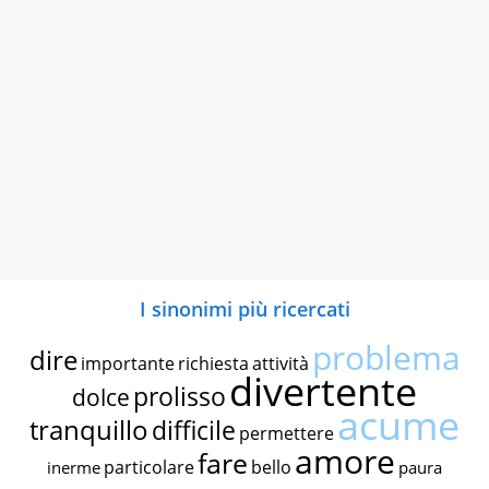
I sinonimi più ricercati
problema
dire
importante
richiesta
attività
divertente
prolisso
dolce
acume
tranquillo
difficile
permettere
amore
fare
particolare
bello
inerme
paura