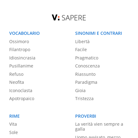
SAPERE
VOCABOLARIO
SINONIMI E CONTRARI
Ossimoro
Libertà
Filantropo
Facile
Idiosincrasia
Pragmatico
Pusillanime
Conoscenza
Refuso
Riassunto
Neofita
Paradigma
Iconoclasta
Gioia
Apotropaico
Tristezza
RIME
PROVERBI
Vita
La verità vien sempre a
galla
Sole
Uomo avvisato, mezzo