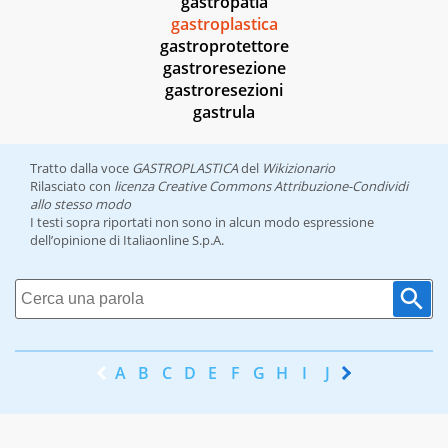
gastropatia
gastroplastica
gastroprotettore
gastroresezione
gastroresezioni
gastrula
Tratto dalla voce
GASTROPLASTICA
del
Wikizionario
Rilasciato con
licenza Creative Commons Attribuzione-Condividi
allo stesso modo
I testi sopra riportati non sono in alcun modo espressione
dell’opinione di Italiaonline S.p.A.
A
B
C
D
E
F
G
H
I
J
K
L
M
N