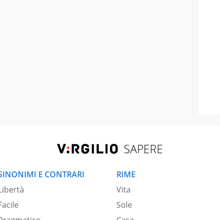
SAPERE
SINONIMI E CONTRARI
RIME
Libertà
Vita
Facile
Sole