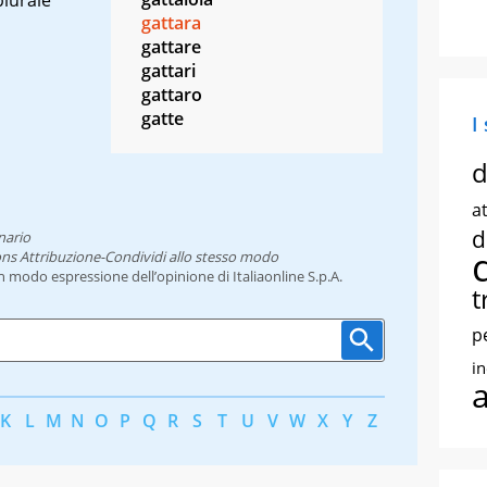
gattara
gattare
gattari
gattaro
gatte
I
d
at
d
nario
ns Attribuzione-Condividi allo stesso modo
un modo espressione dell’opinione di Italiaonline S.p.A.
t
p
i
K
L
M
N
O
P
Q
R
S
T
U
V
W
X
Y
Z