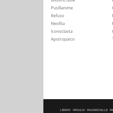
Idiosincrasia
Pusillanime
Refuso
Neofita
Iconoclasta
Apotropaico
LIBERO
VIRGILIO
PAGINEGIALLE
P