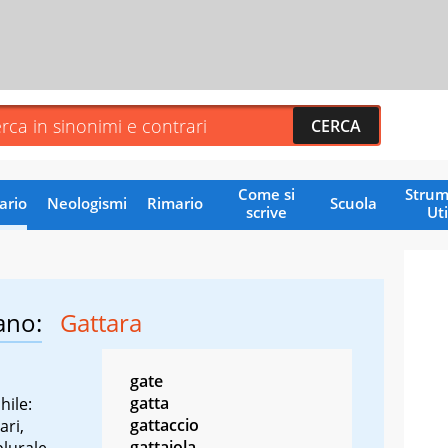
Come si
Strum
ario
Neologismi
Rimario
Scuola
scrive
Uti
ano:
Gattara
gate
gatta
hile:
gattaccio
ari,
gattaiola
plurale