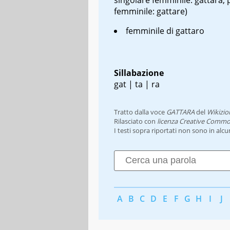
femminile: gattare)
femminile di gattaro
Sillabazione
gat | ta | ra
Tratto dalla voce
GATTARA
del
Wikizio
Rilasciato con
licenza Creative Commo
I testi sopra riportati non sono in alc
A
B
C
D
E
F
G
H
I
J