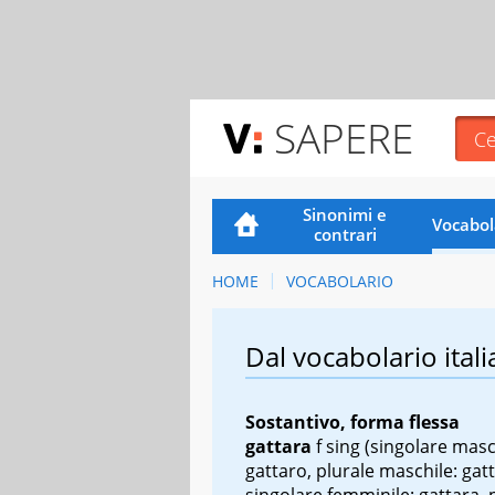
SAPERE
Sinonimi e
Vocabol
contrari
HOME
VOCABOLARIO
Dal vocabolario itali
Sostantivo, forma flessa
gattara
f sing
(singolare masc
gattaro, plurale maschile: gatt
singolare femminile: gattara, 