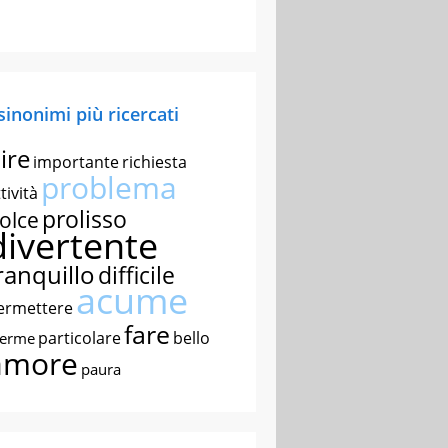
 sinonimi più ricercati
ire
importante
richiesta
problema
tività
prolisso
olce
divertente
ranquillo
difficile
acume
ermettere
fare
particolare
bello
nerme
amore
paura