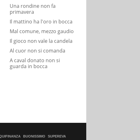
Una rondine non fa
primavera
Il mattino ha l'oro in bocca
Mal comune, mezzo gaudio
Il gioco non vale la candela
Al cuor non si comanda
A caval donato non si
guarda in bocca
QUIFINANZA
BUONISSIMO
SUPEREVA