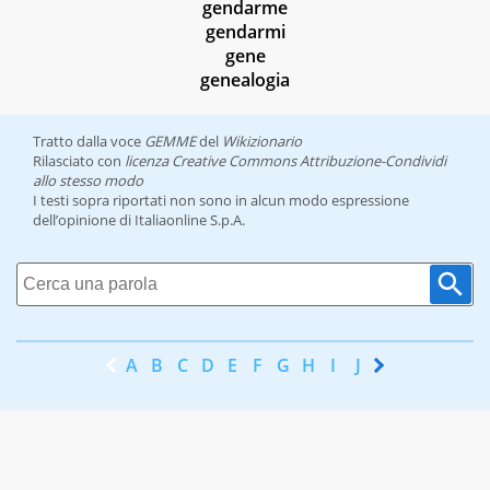
gendarme
gendarmi
gene
genealogia
Tratto dalla voce
GEMME
del
Wikizionario
Rilasciato con
licenza Creative Commons Attribuzione-Condividi
allo stesso modo
I testi sopra riportati non sono in alcun modo espressione
dell’opinione di Italiaonline S.p.A.
A
B
C
D
E
F
G
H
I
J
K
L
M
N