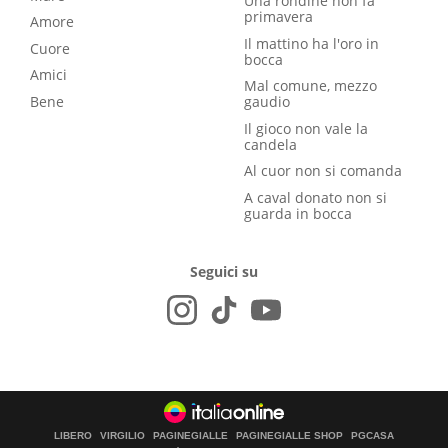
Una rondine non fa
primavera
Amore
Il mattino ha l'oro in
Cuore
bocca
Amici
Mal comune, mezzo
Bene
gaudio
Il gioco non vale la
candela
Al cuor non si comanda
A caval donato non si
guarda in bocca
Seguici su
LIBERO
VIRGILIO
PAGINEGIALLE
PAGINEGIALLE SHOP
PGCASA