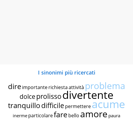
I sinonimi più ricercati
problema
dire
importante
richiesta
attività
divertente
prolisso
dolce
acume
tranquillo
difficile
permettere
amore
fare
particolare
bello
inerme
paura