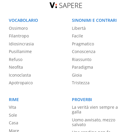
SAPERE
VOCABOLARIO
SINONIMI E CONTRARI
Ossimoro
Libertà
Filantropo
Facile
Idiosincrasia
Pragmatico
Pusillanime
Conoscenza
Refuso
Riassunto
Neofita
Paradigma
Iconoclasta
Gioia
Apotropaico
Tristezza
RIME
PROVERBI
Vita
La verità vien sempre a
galla
Sole
Uomo avvisato, mezzo
Casa
salvato
Mare