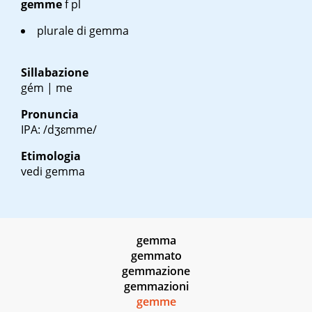
gemme
f pl
plurale di gemma
Sillabazione
gém | me
Pronuncia
IPA: /dʒɛmme/
Etimologia
vedi gemma
gemma
gemmato
gemmazione
gemmazioni
gemme