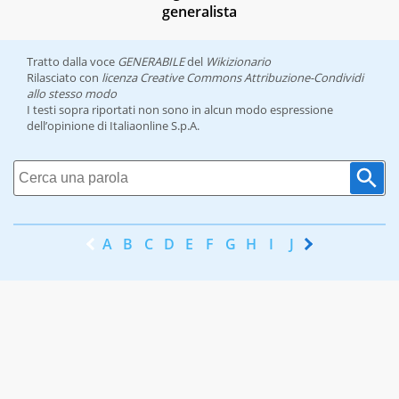
generalista
Tratto dalla voce
GENERABILE
del
Wikizionario
Rilasciato con
licenza Creative Commons Attribuzione-Condividi
allo stesso modo
I testi sopra riportati non sono in alcun modo espressione
dell’opinione di Italiaonline S.p.A.
A
B
C
D
E
F
G
H
I
J
K
L
M
N