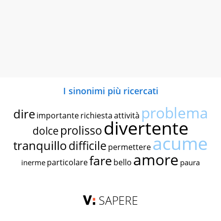
I sinonimi più ricercati
problema
dire
importante
richiesta
attività
divertente
prolisso
dolce
acume
tranquillo
difficile
permettere
amore
fare
particolare
bello
inerme
paura
SAPERE