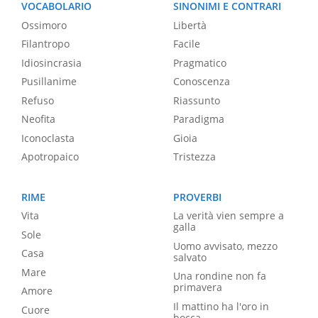
VOCABOLARIO
SINONIMI E CONTRARI
Ossimoro
Libertà
Filantropo
Facile
Idiosincrasia
Pragmatico
Pusillanime
Conoscenza
Refuso
Riassunto
Neofita
Paradigma
Iconoclasta
Gioia
Apotropaico
Tristezza
RIME
PROVERBI
Vita
La verità vien sempre a
galla
Sole
Uomo avvisato, mezzo
Casa
salvato
Mare
Una rondine non fa
primavera
Amore
Il mattino ha l'oro in
Cuore
bocca