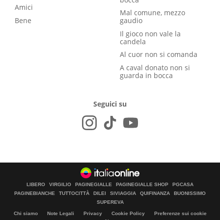
Amici
Mal comune, mezzo
Bene
gaudio
Il gioco non vale la
candela
Al cuor non si comanda
A caval donato non si
guarda in bocca
Seguici su
LIBERO
VIRGILIO
PAGINEGIALLE
PAGINEGIALLE SHOP
PGCASA
PAGINEBIANCHE
TUTTOCITTÀ
DILEI
SIVIAGGIA
QUIFINANZA
BUONISSIMO
SUPEREVA
Chi siamo
Note Legali
Privacy
Cookie Policy
Preferenze sui cookie