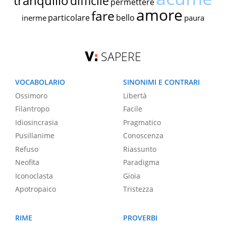
tranquillo
difficile
permettere
amore
fare
particolare
bello
inerme
paura
SAPERE
VOCABOLARIO
SINONIMI E CONTRARI
Ossimoro
Libertà
Filantropo
Facile
Idiosincrasia
Pragmatico
Pusillanime
Conoscenza
Refuso
Riassunto
Neofita
Paradigma
Iconoclasta
Gioia
Apotropaico
Tristezza
RIME
PROVERBI