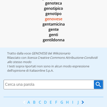
genoteca
genotipico
genotipo
genovese
gentamicina
gente
genti
gentildonna
Tratto dalla voce
GENOVESE
del
Wikizionario
Rilasciato con
licenza Creative Commons Attribuzione-Condividi
allo stesso modo
I testi sopra riportati non sono in alcun modo espressione
dell’opinione di Italiaonline S.p.A.
A
B
C
D
E
F
G
H
I
J
K
L
M
N