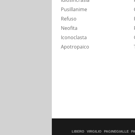
Idiosincrasia
Pusillanime
Refuso
Neofita
Iconoclasta
Apotropaico
LIBERO
VIRGILIO
PAGINEGIALLE
P