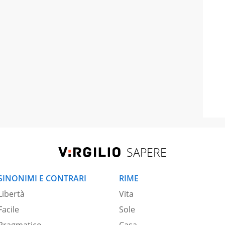
SAPERE
SINONIMI E CONTRARI
RIME
Libertà
Vita
Facile
Sole