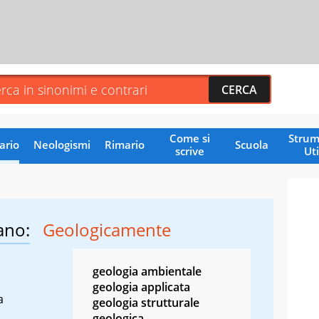
Come si
Strum
ario
Neologismi
Rimario
Scuola
scrive
Uti
ano:
Geologicamente
geologia ambientale
geologia applicata
a
geologia strutturale
geologica