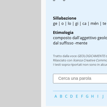
Sillabazione
ge | o | lo | gi | ca | mén | te
Etimologia
composto dall'aggettivo geolo
dal suffisso -mente
Tratto dalla voce
GEOLOGICAMENTE
d
Rilasciato con
licenza Creative Commo
I testi sopra riportati non sono in alc
A
B
C
D
E
F
G
H
I
J