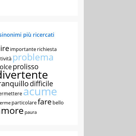
 sinonimi più ricercati
ire
importante
richiesta
problema
tività
prolisso
olce
divertente
ranquillo
difficile
acume
ermettere
fare
particolare
bello
nerme
amore
paura