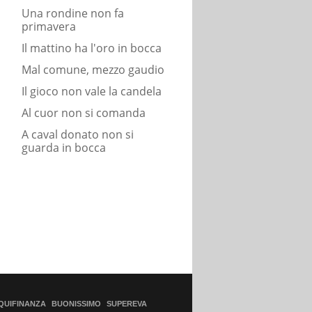
Una rondine non fa
primavera
Il mattino ha l'oro in bocca
Mal comune, mezzo gaudio
Il gioco non vale la candela
Al cuor non si comanda
A caval donato non si
guarda in bocca
QUIFINANZA
BUONISSIMO
SUPEREVA