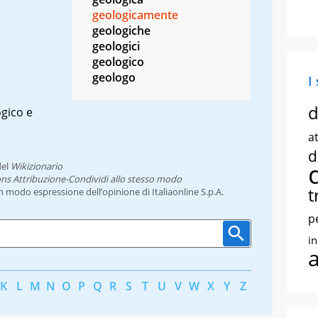
geologicamente
geologiche
geologici
geologico
geologo
I
d
gico e
at
d
el
Wikizionario
ns Attribuzione-Condividi allo stesso modo
t
un modo espressione dell’opinione di Italiaonline S.p.A.
p
i
K
L
M
N
O
P
Q
R
S
T
U
V
W
X
Y
Z