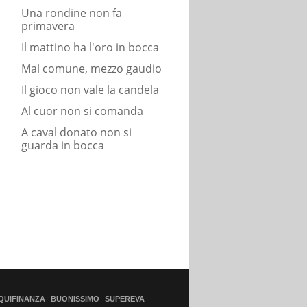
Una rondine non fa
primavera
Il mattino ha l'oro in bocca
Mal comune, mezzo gaudio
Il gioco non vale la candela
Al cuor non si comanda
A caval donato non si
guarda in bocca
QUIFINANZA
BUONISSIMO
SUPEREVA