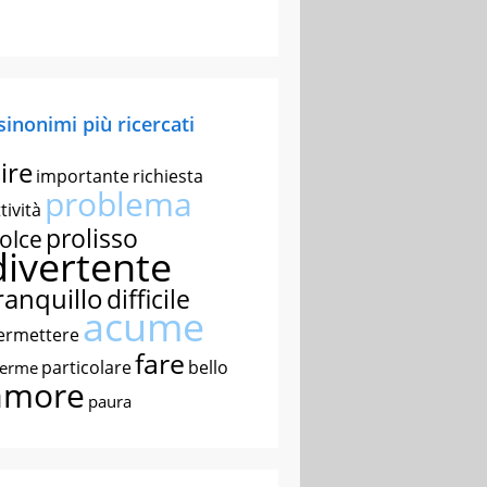
 sinonimi più ricercati
ire
importante
richiesta
problema
tività
prolisso
olce
divertente
ranquillo
difficile
acume
ermettere
fare
particolare
bello
nerme
amore
paura