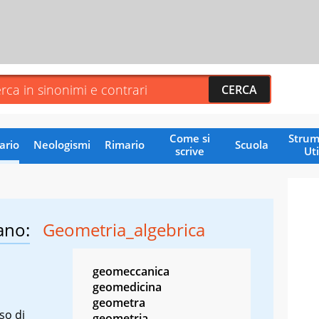
Come si
Strum
ario
Neologismi
Rimario
Scuola
scrive
Uti
ano:
Geometria_algebrica
geomeccanica
geomedicina
geometra
so di
geometria