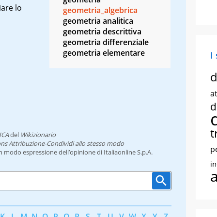
are lo
geometria_algebrica
geometria analitica
geometria descrittiva
geometria differenziale
geometria elementare
I
d
at
d
t
ICA
del
Wikizionario
ns Attribuzione-Condividi allo stesso modo
p
un modo espressione dell’opinione di Italiaonline S.p.A.
i
K
L
M
N
O
P
Q
R
S
T
U
V
W
X
Y
Z