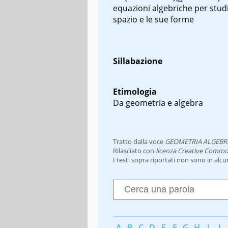
equazioni algebriche per studi
spazio e le sue forme
Sillabazione
Etimologia
Da geometria e algebra
Tratto dalla voce
GEOMETRIA ALGEBR
Rilasciato con
licenza Creative Commo
I testi sopra riportati non sono in alc
A
B
C
D
E
F
G
H
I
J