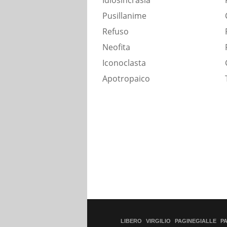
Idiosincrasia
Pusillanime
Refuso
Neofita
Iconoclasta
Apotropaico
LIBERO
VIRGILIO
PAGINEGIALLE
P