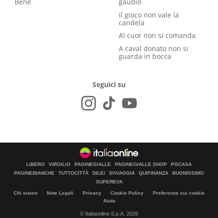
Bene
gaudio
Il gioco non vale la
candela
Al cuor non si comanda
A caval donato non si
guarda in bocca
Seguici su
LIBERO
VIRGILIO
PAGINEGIALLE
PAGINEGIALLE SHOP
PGCASA
PAGINEBIANCHE
TUTTOCITTÀ
DILEI
SIVIAGGIA
QUIFINANZA
BUONISSIMO
SUPEREVA
Chi siamo
Note Legali
Privacy
Cookie Policy
Preferenze sui cookie
Aiuto
© Italiaonline S.p.A. 2026