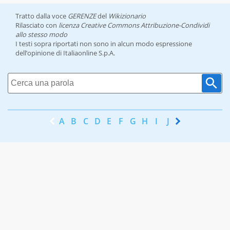
Tratto dalla voce
GERENZE
del
Wikizionario
Rilasciato con
licenza Creative Commons Attribuzione-Condividi
allo stesso modo
I testi sopra riportati non sono in alcun modo espressione
dell’opinione di Italiaonline S.p.A.
A
B
C
D
E
F
G
H
I
J
K
L
M
N