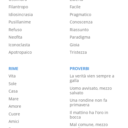
Filantropo
Facile
Idiosincrasia
Pragmatico
Pusillanime
Conoscenza
Refuso
Riassunto
Neofita
Paradigma
Iconoclasta
Gioia
Apotropaico
Tristezza
RIME
PROVERBI
Vita
La verità vien sempre a
galla
Sole
Uomo avvisato, mezzo
Casa
salvato
Mare
Una rondine non fa
primavera
Amore
Il mattino ha l'oro in
Cuore
bocca
Amici
Mal comune, mezzo