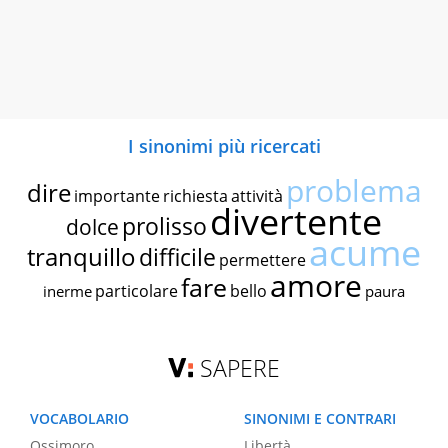
I sinonimi più ricercati
problema
dire
importante
richiesta
attività
divertente
prolisso
dolce
acume
tranquillo
difficile
permettere
amore
fare
particolare
bello
inerme
paura
SAPERE
VOCABOLARIO
SINONIMI E CONTRARI
Ossimoro
Libertà